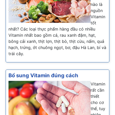
nào là
nguồn
Vitamin
tốt
nhất? Các loại thực phẩm hàng đầu có nhiều
Vitamin nhất bao gồm cá, rau xanh đậm, hạt,
bông cải xanh, thịt lợn, thịt bò, thịt cừu, nấm, quả
hạch, trứng, ớt chuông ngọt, bơ, đậu Hà Lan, bí và
trái cây.
Bổ sung Vitamin đúng cách
Vitamin
rất cần
thiết
cho cơ
thể, tuy
nhiên