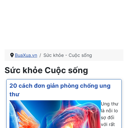
BuaXua.vn
Sức khỏe - Cuộc sống
Sức khỏe Cuộc sống
20 cách đơn giản phòng chống ung
thư
Ung thư
là nỗi lo
sợ đối
với rất