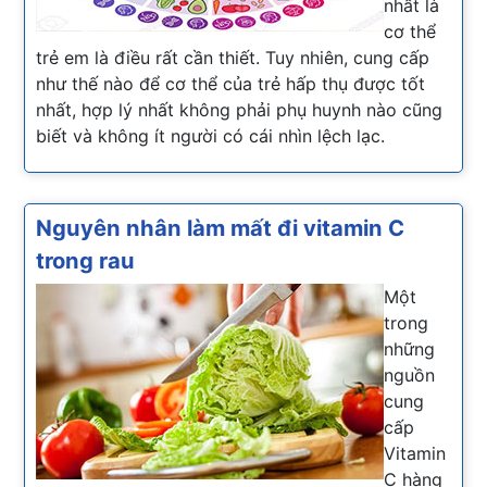
nhất là
cơ thể
trẻ em là điều rất cần thiết. Tuy nhiên, cung cấp
như thế nào để cơ thể của trẻ hấp thụ được tốt
nhất, hợp lý nhất không phải phụ huynh nào cũng
biết và không ít người có cái nhìn lệch lạc.
Nguyên nhân làm mất đi vitamin C
trong rau
Một
trong
những
nguồn
cung
cấp
Vitamin
C hàng