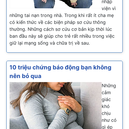
nhập
viện vì
những tai nạn trong nhà. Trong khi rất ít cha mẹ
có kiến thức về các biện pháp sơ cứu thông
thường. Những cách
sơ cứu
cơ bản
kịp thời lúc
ban đầu
này sẽ giúp cho trẻ rất nhiều trong việc
giữ lại mạng sống và chữa trị về sau.
10 triệu chứng báo động bạn không
nên bỏ qua
Những
cảm
giác
khó
chịu
như có
gì ép