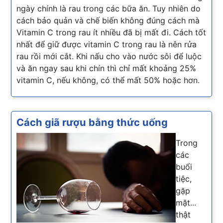
ngày chính là rau trong các bữa ăn. Tuy nhiên do
cách bảo quản và chế biến không đúng cách mà
Vitamin C trong rau ít nhiều đã bị mất đi. Cách tốt
nhất để giữ được vitamin C trong rau là nên rửa
rau rồi mới cắt. Khi nấu cho vào nước sôi để luộc
và ăn ngay sau khi chín thì chỉ mất khoảng 25%
vitamin C, nếu không, có thể mất 50% hoặc hơn.
Cách giã rượu bằng thức uống
Trong
các
buổi
tiệc,
gặp
mặt...
thật