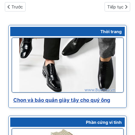
Bài viết trước: Thông tin tỉ giá ngoại tệ - Giá vàng
Bài viết kế ti
Trước
Tiếp tục
Thời trang
Chọn và bảo quản giày tây cho quý ông
Phần cứng vi tính