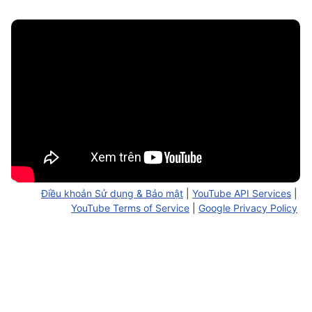
Điều khoản Sử dụng & Bảo mật
|
YouTube API Services
|
YouTube Terms of Service
|
Google Privacy Policy