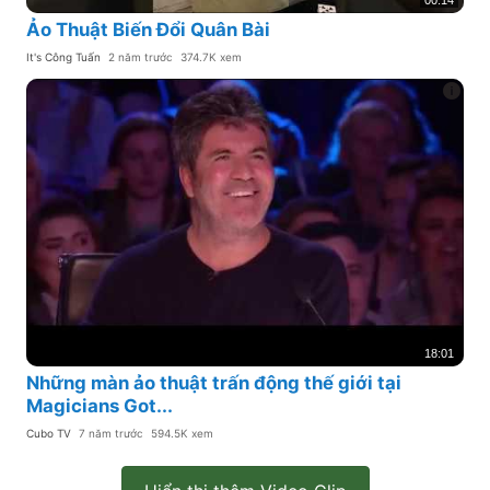
Ảo Thuật Biến Đổi Quân Bài
It's Công Tuấn
2 năm trước
374.7K xem
18:01
Những màn ảo thuật trấn động thế giới tại
Magicians Got...
Cubo TV
7 năm trước
594.5K xem