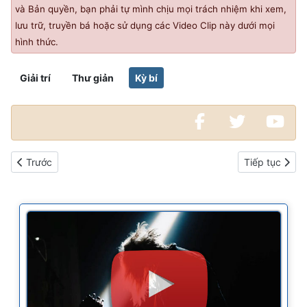
và Bản quyền, bạn phải tự mình chịu mọi trách nhiệm khi xem,
lưu trữ, truyền bá hoặc sử dụng các Video Clip này dưới mọi
hình thức.
Giải trí
Thư giản
Kỳ bí
Bài viết trước: Xem video clip Phật pháp mới nhất
Bài viết kế ti
Trước
Tiếp tục