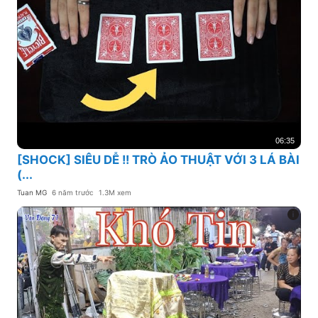
06:35
[SHOCK] SIÊU DỄ !! TRÒ ẢO THUẬT VỚI 3 LÁ BÀI
(...
Tuan MG
6 năm trước
1.3M xem