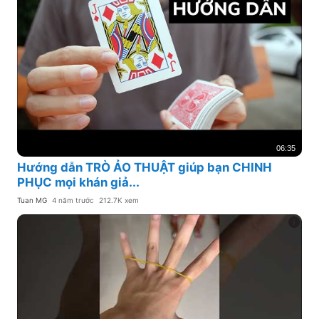
06:35
Hướng dẫn TRÒ ẢO THUẬT giúp bạn CHINH
PHỤC mọi khán giả...
Tuan MG
4 năm trước
212.7K xem