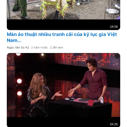
18:58
Màn ảo thuật nhiều tranh cãi của kỷ lục gia Việt
Nam...
Ngọc Văn Du Ký
2 năm trước
2.3M xem
04:26