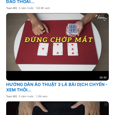
ĐẢO THOẢI...
Tuan MG
5 năm trước
143.9K xem
06:40
HƯỚNG DẪN ẢO THUẬT 3 LÁ BÀI DỊCH CHYỂN -
XEM THÔI...
Tuan MG
5 năm trước
1.2M xem