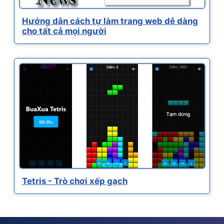
Hướng dẫn cách tự làm trang web dễ dàng
cho tất cả mọi người
Tetris - Trò chơi xếp gạch