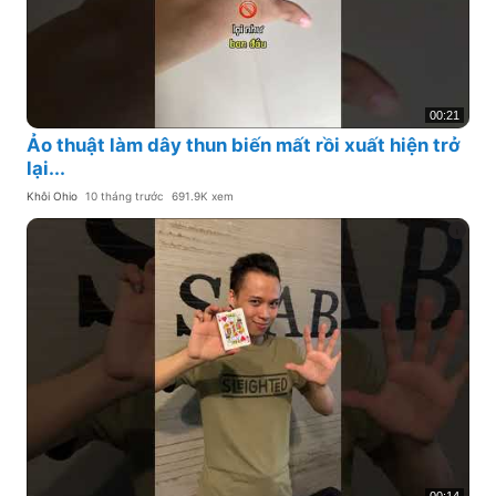
00:21
Ảo thuật làm dây thun biến mất rồi xuất hiện trở
lại...
Khôi Ohio
10 tháng trước
691.9K xem
00:14