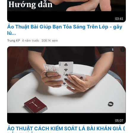
03:41
Ảo Thuật Bài Giúp Bạn Tỏa Sáng Trên Lớp - gây
lú...
Trung KP
4 năm trước
508.1K xem
05:07
ẢO THUẬT CÁCH KIỂM SOÁT LÁ BÀI KHÁN GIẢ (