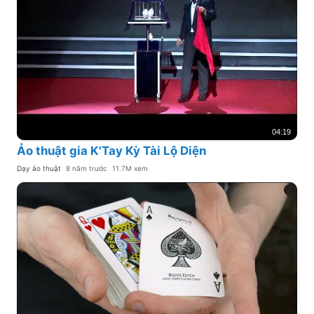
04:19
Ảo thuật gia K'Tay Kỳ Tài Lộ Diện
Dạy ảo thuật
8 năm trước
11.7M xem