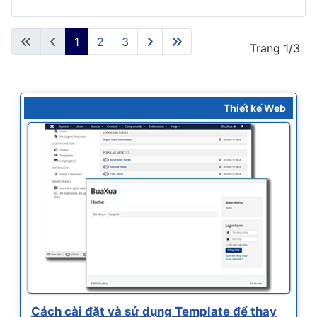
1
2
3
Trang 1/3
Thiết kế Web
Cách cài đặt và sử dụng Template để thay