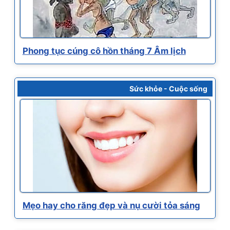
Phong tục cúng cô hồn tháng 7 Âm lịch
Sức khỏe - Cuộc sống
Mẹo hay cho răng đẹp và nụ cười tỏa sáng