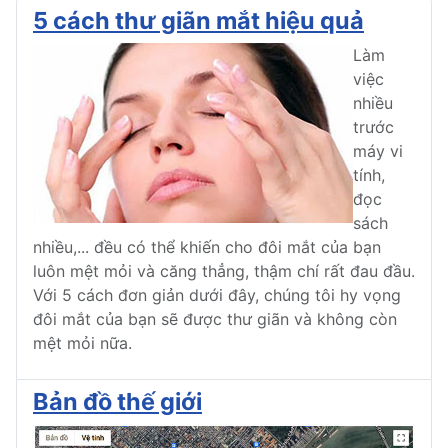
5 cách thư giãn mắt hiệu quả
Làm
việc
nhiều
trước
máy vi
tính,
đọc
sách
nhiều,... đều có thể khiến cho đôi mắt của bạn
luôn mệt mỏi và căng thẳng, thậm chí rất đau đầu.
Với 5 cách đơn giản dưới đây, chúng tôi hy vọng
đôi mắt của bạn sẽ được thư giãn và không còn
mệt mỏi nữa.
Bản đồ thế giới