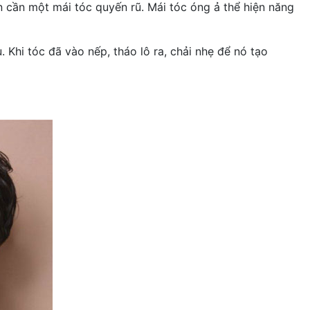
n cần một mái tóc quyến rũ. Mái tóc óng ả thể hiện năng
 Khi tóc đã vào nếp, tháo lô ra, chải nhẹ để nó tạo