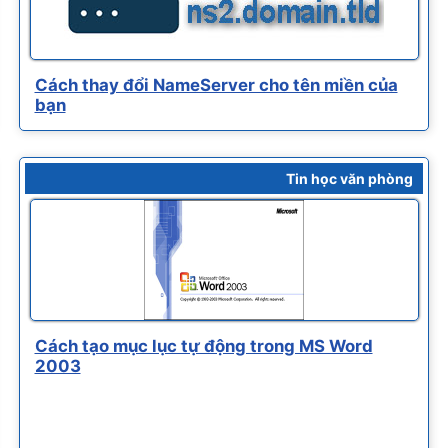
Cách thay đổi NameServer cho tên miền của
bạn
Tin học văn phòng
Cách tạo mục lục tự động trong MS Word
2003