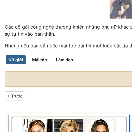
Các cô gái công nghệ thường khiến những phụ nữ khác ph
sự tự tin vào bản thân.
Nhưng nếu bạn vẫn tiếc mái tóc dài thì một kiểu cắt tỉa
Nữ giới
Mái tóc
Làm đẹp
Bài viết trước: Bạn hợp với tóc dài hay tóc ngắn
Trước