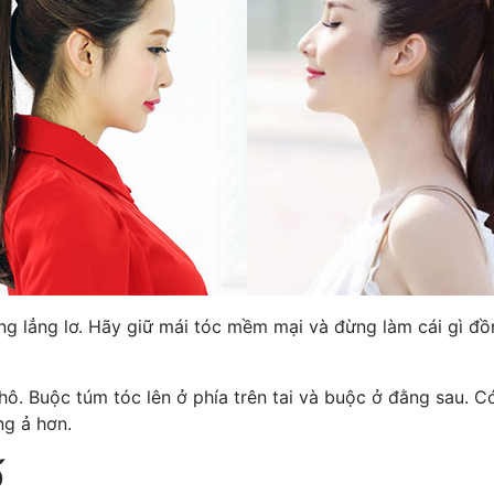
ng lẳng lơ. Hãy giữ mái tóc mềm mại và đừng làm cái gì đ
hô. Buộc túm tóc lên ở phía trên tai và buộc ở đằng sau. C
ng ả hơn.
ố