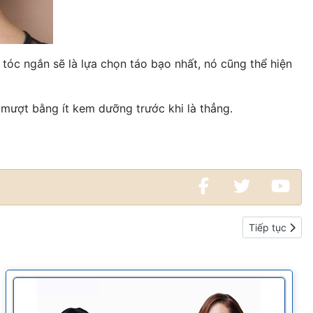
óc ngắn sẽ là lựa chọn táo bạo nhất, nó cũng thể hiện
 mượt bằng ít kem dưỡng trước khi là thẳng.
Bài viết kế ti
Tiếp tục