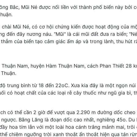
ng Bắc, Mũi Né được nối liền với thành phố biển này bởi 
Thuận.
 chài Mũi Né, có cơ hội chứng kiến được hoạt động của một
ng đến đây nương náu. "Mũi" là cái mũi đất đưa ra biển; "Né
hẳm của biển tạo cảm giác ấm áp và trong lành, thu hút r
ấn Thuận Nam, huyện Hàm Thuận Nam, cách Phan Thiết 28 
 Thuận.
độ trung bình từ 18 đến 22oC. Xưa kia đây là một ngọn núi
i có hoạt chất của các loại rễ cây thuốc như ngũ gia bì, th
ách có thể cần 2 giờ để vượt qua 2.290 m đường dốc cheo 
ôi ngược. Bằng Lăng là đoạn dốc cao nhất, nghiêng 45o. Du
 đầy hoa tím lẫn với một loài hoa cánh trắng mảnh mai, trô
thể chiêm ngưỡng trời xanh thoắt ẩn thoắt hiện qua tán rừ