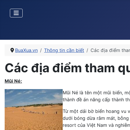
BuaXua.vn
Thông tin cần biết
Các địa điểm tham
Các địa điểm tham qu
Mũi Né:
Mũi Né là tên một mũi biển, m
thành đề án nâng cấp thành thị
Từ một dải bờ biển hoang vu 
dưới bóng dừa râm mát, bỗng 
resort của Việt Nam và nghiễm