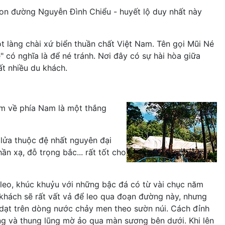
con đường Nguyễn Đình Chiểu - huyết lộ duy nhất này
 làng chài xứ biển thuần chất Việt Nam. Tên gọi Mũi Né
" có nghĩa là để né tránh. Nơi đây có sự hài hòa giữa
ất nhiều du khách.
km về phía Nam là một thắng
 lửa thuộc đệ nhất nguyên đại
ần xạ, đỗ trọng bắc... rất tốt cho
leo, khúc khuỷu với những bậc đá có từ vài chục năm
 khách sẽ rất vất vả để leo qua đoạn đường này, nhưng
i dạt trên dòng nước chảy men theo sườn núi. Cách đỉnh
ng và thung lũng mờ ảo qua màn sương bên dưới. Khi lên