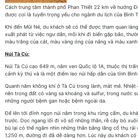
Cách trung tâm thành phố Phan Thiết 22 km về hướng Đô
được coi là tuyến trọng yếu cho ngành du lịch của Bình 
Khi đến Mũi Né, du khách sẽ có thể được tham quan làng
xuất phát từ việc ngư dân, mỗi khi đi biển gặp bão, thườ
màu trắng của cát, màu vàng óng của nắng và màu xanh t
Núi Tà Cú:
Núi Tà Cú cao 649 m, nằm ven Quốc lộ 1A, thuộc thị tr
cảnh kỳ thú và là một điểm leo núi hấp dẫn của tỉnh Bình
Quanh năm không khí ở Tà Cú trong lành, mát mẻ. Nhiệt 
nên trong đất có vàng sa khoáng và sulfur, trong nước suố
những người bệnh gan hoặc bệnh ngoài da.
Để lên tới đỉnh ngọn núi nằm trong khu rừng cấm, du kh
trước. Dọc ngang lối đi vô số những thân, rễ cây bò xu
bù lại có thể ngắm nhìn những thân bằng lăng cổ thụ rải
1.250 m, đường đi đã dễ dàng hơn. Lúc này du khách có 