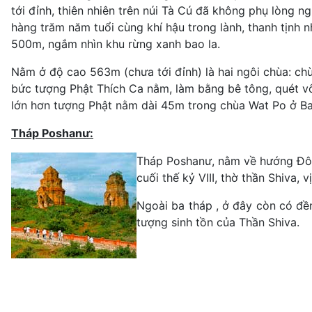
tới đỉnh, thiên nhiên trên núi Tà Cú đã không phụ lòng 
hàng trăm năm tuổi cùng khí hậu trong lành, thanh tịnh 
500m, ngắm nhìn khu rừng xanh bao la.
Nằm ở độ cao 563m (chưa tới đỉnh) là hai ngôi chùa: ch
bức tượng Phật Thích Ca nằm, làm bằng bê tông, quét vô
lớn hơn tượng Phật nằm dài 45m trong chùa Wat Po ở Ba
Tháp Poshanư:
Tháp Poshanư, nằm về hướng Đôn
cuối thế kỷ VIII, thờ thần Shiva,
Ngoài ba tháp , ở đây còn có đền
tượng sinh tồn của Thần Shiva.