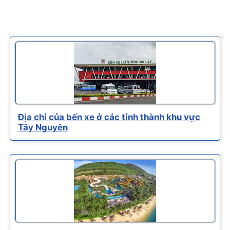
Địa chỉ của bến xe ở các tỉnh thành khu vực
Tây Nguyên