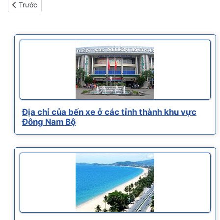
Bài viết trước: Các địa điểm tham quan du lịch tại Đà Lạt
Trước
Địa chỉ của bến xe ở các tỉnh thành khu vực
Đông Nam Bộ