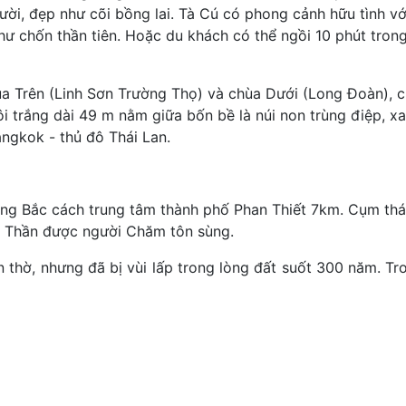
người, đẹp như cõi bồng lai. Tà Cú có phong cảnh hữu tình 
như chốn thần tiên. Hoặc du khách có thể ngồi 10 phút tro
ùa Trên (Linh Sơn Trường Thọ) và chùa Dưới (Long Đoàn), 
i trắng dài 49 m nằm giữa bốn bề là núi non trùng điệp, xa
ngkok - thủ đô Thái Lan.
g Bắc cách trung tâm thành phố Phan Thiết 7km. Cụm thá
 vị Thần được người Chăm tôn sùng.
 thờ, nhưng đã bị vùi lấp trong lòng đất suốt 300 năm. Tr