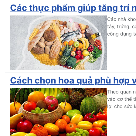
Các thực phẩm giúp tăng trí 
Các nhà khoa
tây, trứng, 
công dụng tă
Cách chọn hoa quả phù hợp v
Theo quan ni
vào cơ thể t
lợi cho sức