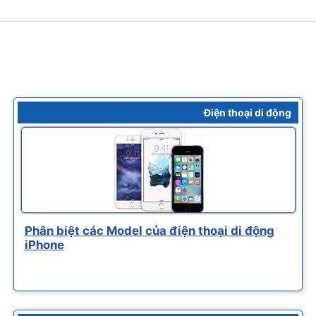
Điện thoại di động
Phân biệt các Model của điện thoại di động
iPhone