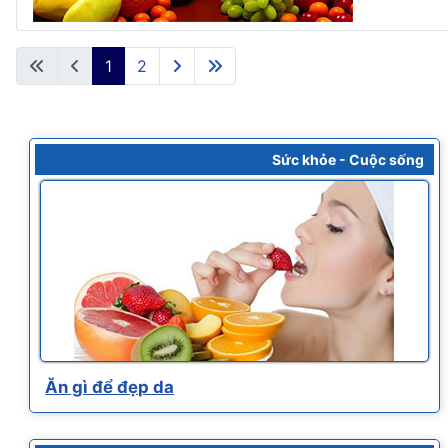
1
2
Sức khỏe - Cuộc sống
Ăn gì để đẹp da