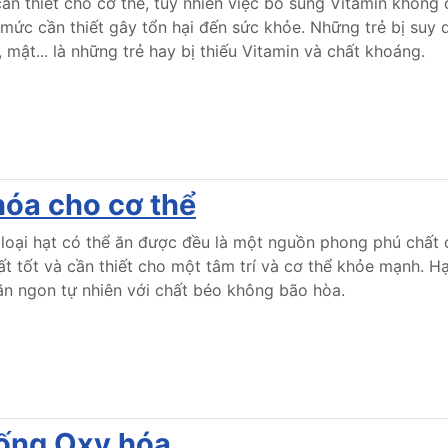
cần thiết cho cơ thể, tuy nhiên việc bổ sung Vitamin không 
mức cần thiết gây tổn hại đến sức khỏe. Những trẻ bị suy di
 mật... là những trẻ hay bị thiếu Vitamin và chất khoáng.
hóa cho cơ thể
 loại hạt có thể ăn được đều là một nguồn phong phú chất 
ất tốt và cần thiết cho một tâm trí và cơ thể khỏe mạnh.
n ngon tự nhiên với chất béo không bão hòa.
hống Oxy hóa