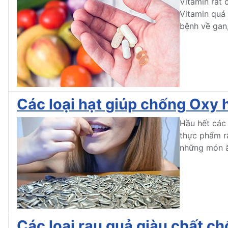
Vitamin rất 
Vitamin quá 
bệnh về gan,
Các loại hạt giúp chống Oxy 
Hầu hết các
thực phẩm r
những món ă
Các loại rau quả giàu chất c