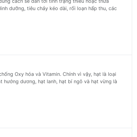
đúng cách sẽ dẫn tới tình trạng thiếu hoặc thừa
nh dưỡng, tiêu chảy kéo dài, rối loạn hấp thu, các
chống Oxy hóa và Vitamin. Chính vì vậy, hạt là loại
 Hạt hướng dương, hạt lanh, hạt bí ngô và hạt vừng là