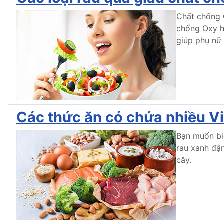
Chất chống O
chống Oxy h
giúp phụ nữ t
Các thức ăn có chứa nhiều V
Bạn muốn bi
rau xanh đậm
cây.