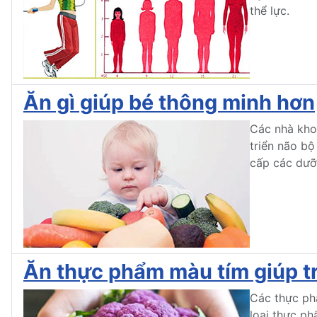
thể lực.
Ăn gì giúp bé thông minh hơn
Các nhà khoa
triển não bộ
cấp các dưỡn
Ăn thực phẩm màu tím giúp tr
Các thực ph
loại thực p