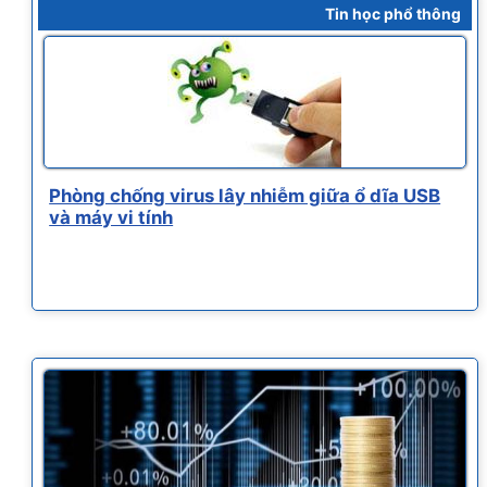
Tin học phổ thông
Phòng chống virus lây nhiễm giữa ổ dĩa USB
và máy vi tính