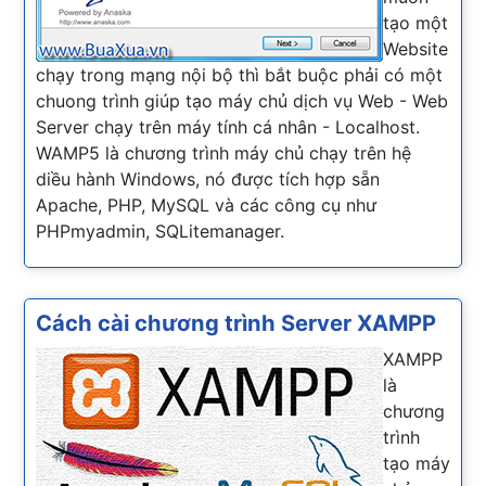
tạo một
Website
chạy trong mạng nội bộ thì bắt buộc phải có một
chuong trình giúp tạo máy chủ dịch vụ Web - Web
Server chạy trên máy tính cá nhân - Localhost.
WAMP5 là chương trình máy chủ chạy trên hệ
diều hành Windows, nó được tích hợp sẵn
Apache, PHP, MySQL và các công cụ như
PHPmyadmin, SQLitemanager.
Cách cài chương trình Server XAMPP
XAMPP
là
chương
trình
tạo máy