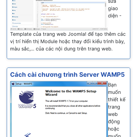
sửa
giao
diện -
Template của trang web Joomla! để tạo thêm các
vị trí hiển thị Module hoặc thay đổi kiểu trình bày,
màu sắc,... của các nội dung trên trang web.
Cách cài chương trình Server WAMP5
Bạn
muốn
thiết kế
trang
web
động
hoặc
muốn