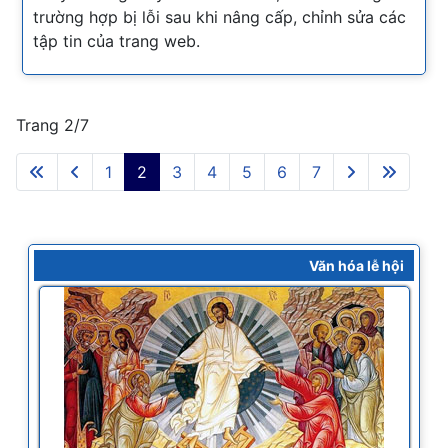
trường hợp bị lỗi sau khi nâng cấp, chỉnh sửa các
tập tin của trang web.
Trang 2/7
1
2
3
4
5
6
7
Văn hóa lễ hội