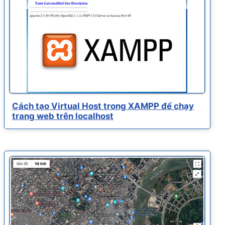
Cách tạo Virtual Host trong XAMPP để chạy
trang web trên localhost