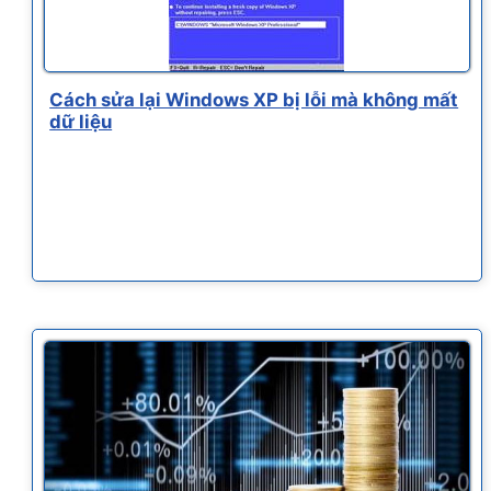
Cách sửa lại Windows XP bị lỗi mà không mất
dữ liệu