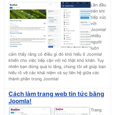
Lần đầu
tiên khi
tiếp xúc
với
Joomla!
nhiều
người
luôn
cảm thấy rằng có điều gì đó khó hiểu ở Joomla!
khiến cho việc tiếp cận với nó thật khó khăn. Tuy
nhiên bạn đừng quá lo lắng, chúng tôi sẽ giúp bạn
hiểu rõ về các khái niệm và sự liên hệ giữa các
thành phần trong Joomla!
Cách làm trang web tin tức bằng
Joomla!
Trang