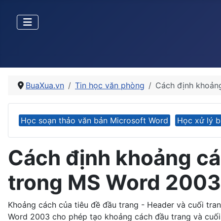
BuaXua.vn
Tin học văn phòng
Cách định khoảng
Học soạn thảo văn bản Microsoft Word
Học xử lý b
Cách định khoảng các
trong MS Word 2003
Khoảng cách của tiêu đề đầu trang - Header và cuối tran
Word 2003 cho phép tạo khoảng cách đầu trang và cuối t