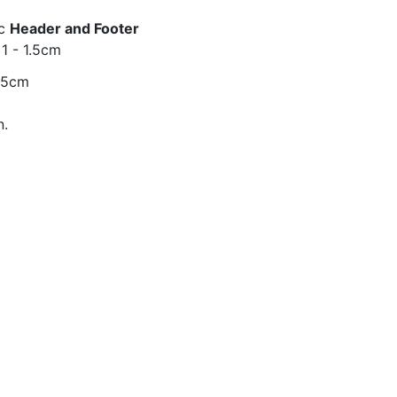
ục
Header and Footer
 1 - 1.5cm
1.5cm
n.