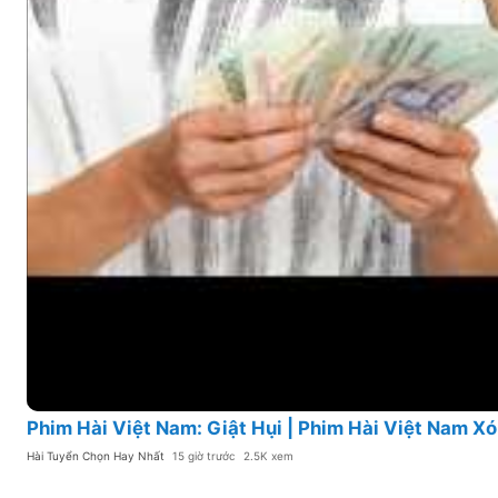
Phim Hài Việt Nam: Giật Hụi | Phim Hài Việt Nam Xó
Hài Tuyển Chọn Hay Nhất
15 giờ trước
2.5K xem