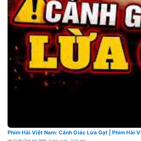
Phim Hài Việt Nam: Cảnh Giác Lừa Gạt | Phim Hài Vi
Hài Tuyển Chọn Hay Nhất
8 ngày trước
10.1K xem