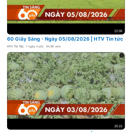
22:06
60 Giây Sáng - Ngày 05/08/2026 | HTV Tin tức
HTV Tin Tức
1 ngày trước
44.9K xem
20:15