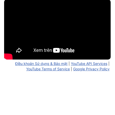
Điều khoản Sử dụng & Bảo mật
|
YouTube API Services
|
YouTube Terms of Service
|
Google Privacy Policy