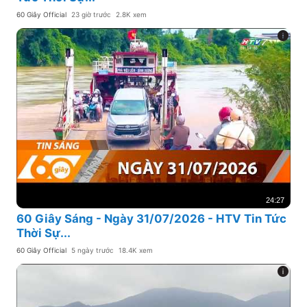
60 Giây Official
23 giờ trước
2.8K xem
24:27
60 Giây Sáng - Ngày 31/07/2026 - HTV Tin Tức
Thời Sự...
60 Giây Official
5 ngày trước
18.4K xem