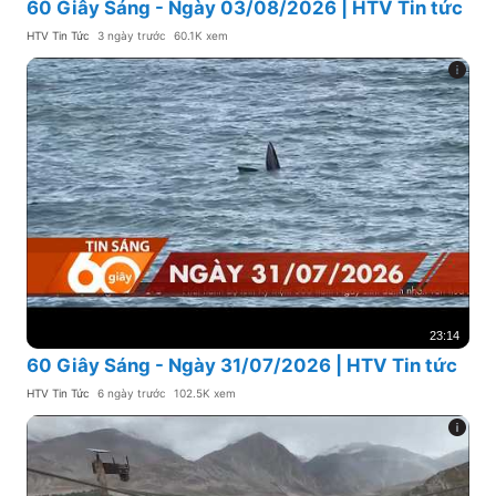
60 Giây Sáng - Ngày 03/08/2026 | HTV Tin tức
HTV Tin Tức
3 ngày trước
60.1K xem
23:14
60 Giây Sáng - Ngày 31/07/2026 | HTV Tin tức
HTV Tin Tức
6 ngày trước
102.5K xem