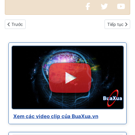
Bài viết trước: Xem các video clip của BuaXua.vn
Bài viết kế ti
Trước
Tiếp tục
Xem các video clip của BuaXua.vn