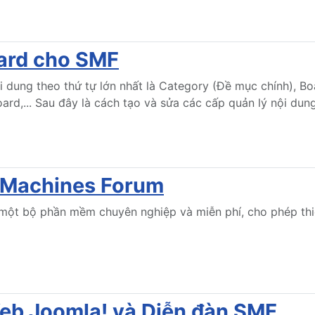
ard cho SMF
 dung theo thứ tự lớn nhất là Category (Đề mục chính), B
ard,... Sau đây là cách tạo và sửa các cấp quản lý nội dun
e Machines Forum
một bộ phần mềm chuyên nghiệp và miễn phí, cho phép thi
Web Joomla! và Diễn đàn SMF