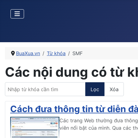
BuaXua.vn
Từ khóa
SMF
Các nội dung có từ 
Nhập từ khóa cần tìm
Lọc
Xóa
Cách đưa thông tin từ diễn đ
Các trang Web thường đưa thông t
viên nổi bật của mình. Qua các t