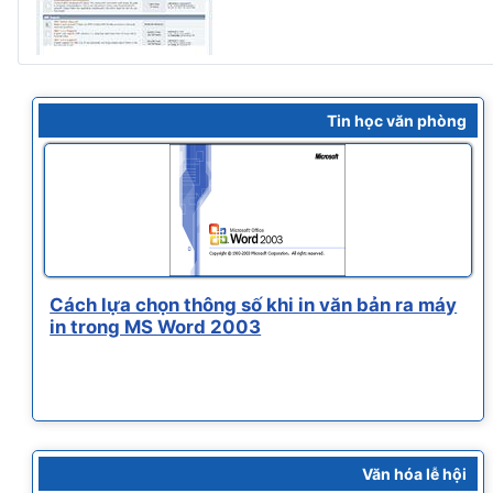
Tin học văn phòng
Cách lựa chọn thông số khi in văn bản ra máy
in trong MS Word 2003
Văn hóa lễ hội