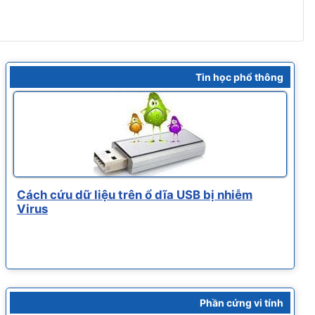
Tin học phổ thông
Cách cứu dữ liệu trên ổ dĩa USB bị nhiễm
Virus
Phần cứng vi tính