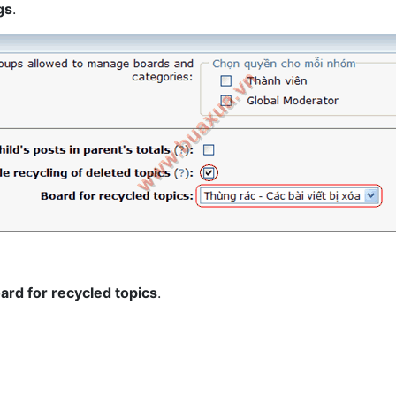
gs
.
ard for recycled topics
.