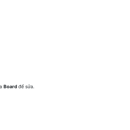
ủa
Board
để sửa.