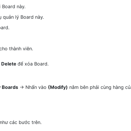
i Board này.
ụ quản lý Board này.
oard.
ho thành viên.
n
Delete
để xóa Board.
y Boards
-> Nhấn vào
(Modify)
nằm bên phải cùng hàng c
 như các bước trên.