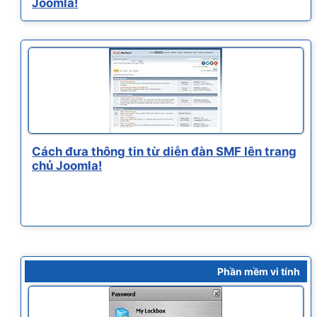
Joomla!
Cách đưa thông tin từ diễn đàn SMF lên trang
chủ Joomla!
Phần mềm vi tính