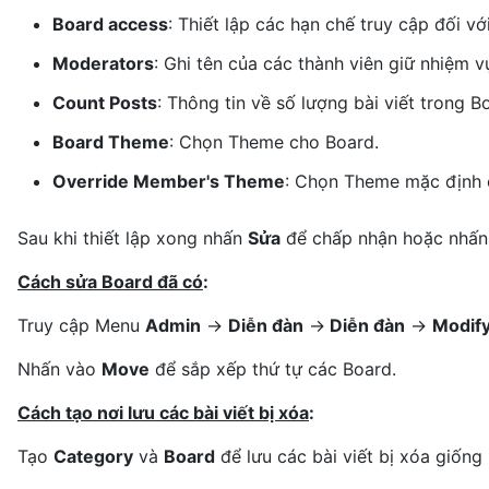
Board access
: Thiết lập các hạn chế truy cập đối vớ
Moderators
: Ghi tên của các thành viên giữ nhiệm v
Count Posts
: Thông tin về số lượng bài viết trong B
Board Theme
: Chọn Theme cho Board.
Override Member's Theme
: Chọn Theme mặc định c
Sau khi thiết lập xong nhấn
Sửa
để chấp nhận hoặc nhấ
Cách sửa Board đã có
:
Truy cập Menu
Admin
->
Diễn đàn
->
Diễn đàn
->
Modif
Nhấn vào
Move
để sắp xếp thứ tự các Board.
Cách tạo nơi lưu các bài viết bị xóa
:
Tạo
Category
và
Board
để lưu các bài viết bị xóa giống