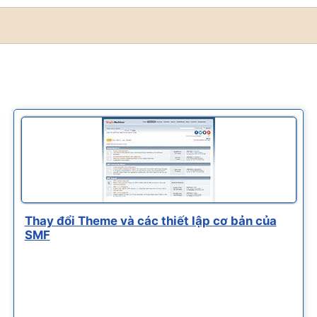
Thay đổi Theme và các thiết lập cơ bản của
SMF