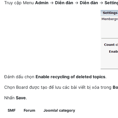
Truy cập Menu
Admin
->
Diễn đàn
->
Diễn đàn
->
Settin
Đánh dấu chọn
Enable recycling of deleted topics
.
Chọn Board được tạo để lưu các bài viết bị xóa trong
Bo
Nhấn
Save
.
SMF
Forum
Joomla! category