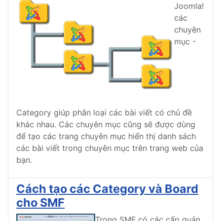
Joomla!
các
chuyên
mục -
Category giúp phân loại các bài viết có chủ đề
khác nhau. Các chuyên mục cũng sẽ được dùng
để tạo các trang chuyên mục hiển thị danh sách
các bài viết trong chuyên mục trên trang web của
bạn.
Cách tạo các Category và Board
cho SMF
Trong SMF có các cấp quản