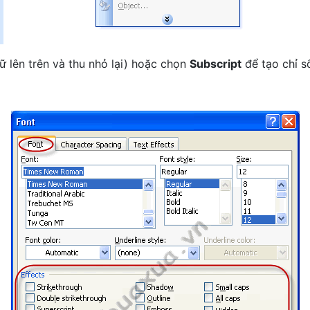
ữ lên trên và thu nhỏ lại) hoặc chọn
Subscript
để tạo chỉ s