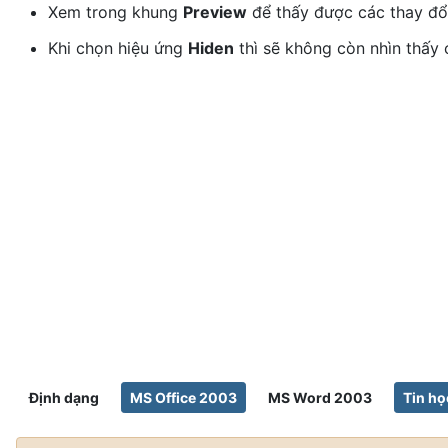
Xem trong khung
Preview
để thấy được các thay đổi
Khi chọn hiệu ứng
Hiden
thì sẽ không còn nhìn thấy 
Định dạng
MS Office 2003
MS Word 2003
Tin họ