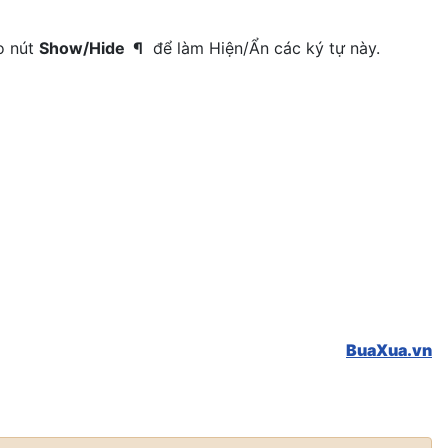
o nút
Show/Hide ¶
để làm Hiện/Ẩn các ký tự này.
BuaXua.vn