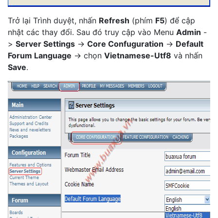
Trở lại Trình duyệt, nhấn
Refresh
(phím
F5
) để cập
nhật các thay đổi. Sau đó truy cập vào Menu
Admin
-
>
Server Settings
->
Core Confuguration
->
Default
Forum Language
-> chọn
Vietnamese-Utf8
và nhấn
Save
.