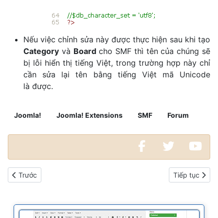
Nếu việc chỉnh sửa này được thực hiện sau khi tạo
Category
và
Board
cho SMF thì tên của chúng sẽ
bị lỗi hiển thị tiếng Việt, trong trường hợp này chỉ
cần sửa lại tên bằng tiếng Việt mã Unicode
là được.
Joomla!
Joomla! Extensions
SMF
Forum
Bài viết trước: Cách thay đổi NameServer cho tên miền của bạn
Bài viết kế t
Trước
Tiếp tục