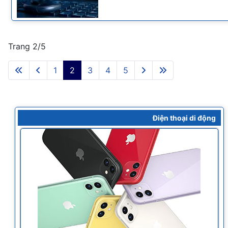
Trang 2/5
1
2
3
4
5
Điện thoại di động