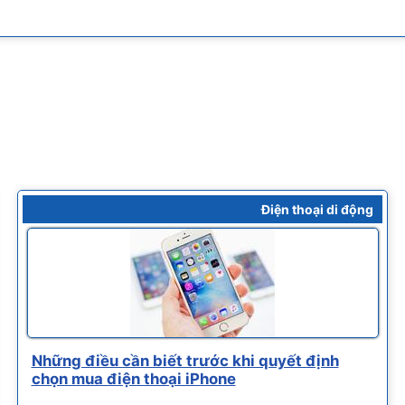
Điện thoại di động
Những điều cần biết trước khi quyết định
chọn mua điện thoại iPhone