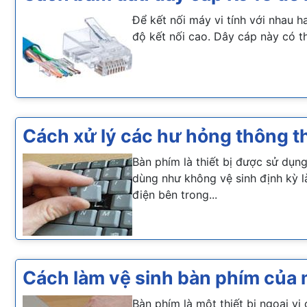
Để kết nối máy vi tính với nhau h
độ kết nối cao. Dây cáp này có t
Cách xử lý các hư hỏng thông 
Bàn phím là thiết bị được sử dụn
dùng như không vệ sinh định kỳ 
điện bên trong...
Cách làm vệ sinh bàn phím của m
Bàn phím là một thiết bị ngoại vi