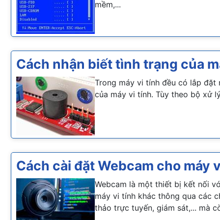
mềm,...
Cách nhận biết tình trạng của m
Trong máy vi tính đều có lắp đặt
của máy vi tính. Tùy theo bộ xử 
Cách cài đặt Webcam cho máy vi
Webcam là một thiết bị kết nối vớ
máy vi tính khác thông qua các c
thảo trực tuyến, giám sát,... mà c