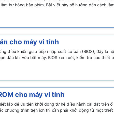
àm hư hỏng bàn phím. Bài viết này sẽ hướng dẫn cách làm 
ản cho máy vi tính
ống điều khiển giao tiếp nhập xuất cơ bản (BIOS), đây là 
oạn đầu khi vừa bật máy. BIOS xem xét, kiểm tra các thiết 
ROM cho máy vi tính
iết lập để ưu tiên khởi động từ hệ điều hành cài đặt trên 
c chương trình tiện ích thì cần phải khởi động từ một thiết