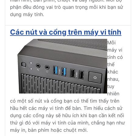
phận đều đóng vai trò quan trọng mỗi khi bạn sử
dụng máy tính.
Các nút và cổng trên máy vi tính
Mỗi
máy vi
tính có
thể
khác
nhau,
tuy
nhiên
có một số nút và cổng bạn có thể tìm thấy trên
hầu hết các máy vi tính để bàn. Tìm hiểu cách sử
dụng các cổng này sẽ hữu ích khi bạn cần kết nối
thứ gì đó với máy vi tính của mình, chẳng hạn như
máy in, bàn phím hoặc chuột mới.