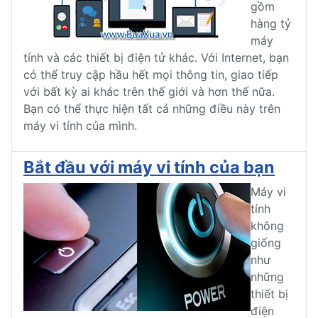
gồm
hàng tỷ
máy
tính và các thiết bị điện tử khác. Với Internet, bạn
có thể truy cập hầu hết mọi thông tin, giao tiếp
với bất kỳ ai khác trên thế giới và hơn thế nữa.
Bạn có thể thực hiện tất cả những điều này trên
máy vi tính của mình.
Bắt đầu với máy vi tính của bạn
Máy vi
tính
không
giống
như
những
thiết bị
điện