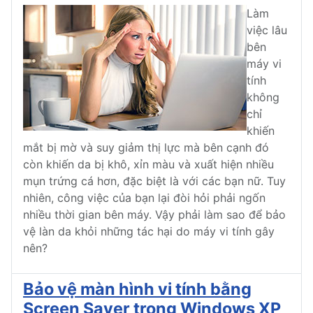
Làm
việc lâu
bên
máy vi
tính
không
chỉ
khiến
mắt bị mờ và suy giảm thị lực mà bên cạnh đó
còn khiến da bị khô, xỉn màu và xuất hiện nhiều
mụn trứng cá hơn, đặc biệt là với các bạn nữ. Tuy
nhiên, công việc của bạn lại đòi hỏi phải ngốn
nhiều thời gian bên máy. Vậy phải làm sao để bảo
vệ làn da khỏi những tác hại do máy vi tính gây
nên?
Bảo vệ màn hình vi tính bằng
Screen Saver trong Windows XP