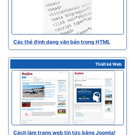
Các thẻ định dạng văn bản trong HTML
Thiết kế Web
Cách làm trang web tin tức bằng Joomla!