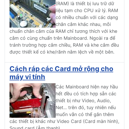
(RAM) là thiết bị lưu trữ dữ
liệu tạm cho CPU xử lý. RAM
có nhiều chuẩn với các dạng
chân cắm khác nhau, mỗi
chuẩn chân cắm của RAM chỉ tương thích với khe
cắm có cùng chuẩn trên Mainboard. Ngoài ra để
tránh trường hợp cắm chiều, RAM và khe cắm đều
được thiết kế có khe/rãnh nằm lệch về một bên.
Cách ráp các Card mở rộng cho
máy vi tính
Các Mainboard hiện nay hầu
hết đều có tích hợp sẵn các
thiết bị như Video, Audio,
Net... trên đó, tuy nhiên nếu
muốn vẫn có thể gắn thêm
các thiết bị khác như Video Card (Card màn hình),
Sound card (Âm thanh)...