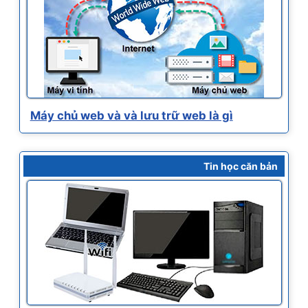
Máy chủ web và và lưu trữ web là gì
Tin học căn bản