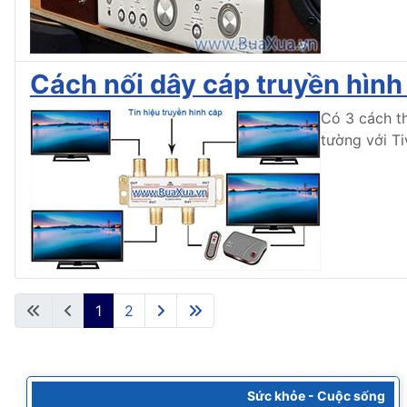
Cách nối dây cáp truyền hình 
Có 3 cách th
tường với Ti
1
2
Sức khỏe - Cuộc sống