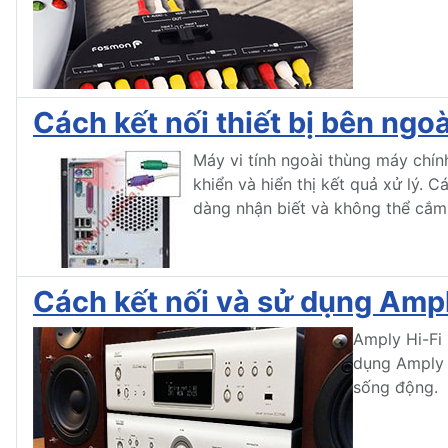
Cách kết nối thiết bị bên ngoà
Máy vi tính ngoài thùng máy chính
khiển và hiển thị kết quả xử lý.
dàng nhận biết và không thể cắm s
Cách kết nối và sử dụng Ampl
Amply Hi-Fi 
dụng Amply 
sống động.