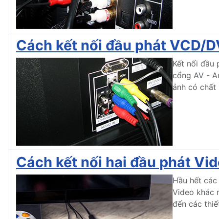
Cách kết nối đầu phát VCD/D
Kết nối đầu 
cổng AV - Au
ảnh có chất
Cách kết nối hai đầu phát Vi
Hầu hết các 
Video khác n
đến các thiế