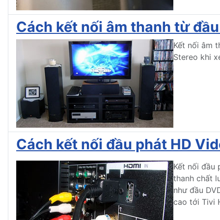
Cách kết nối âm thanh từ đầ
Kết nối âm 
Stereo khi x
Cách kết nối đầu phát HD Vi
Kết nối đầu 
thanh chất l
như đầu DVD,
cao tới Tivi