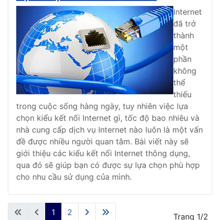
Internet
đã trở
thành
một
phần
không
thể
thiếu
trong cuộc sống hàng ngày, tuy nhiên việc lựa
chọn kiểu kết nối Internet gì, tốc độ bao nhiêu và
nhà cung cấp dịch vụ Internet nào luôn là một vấn
đề được nhiều người quan tâm. Bài viết này sẽ
giới thiệu các kiểu kết nối Internet thông dụng,
qua đó sẽ giúp bạn có được sự lựa chọn phù hợp
cho nhu cầu sử dụng của mình.
1
2
Trang 1/2