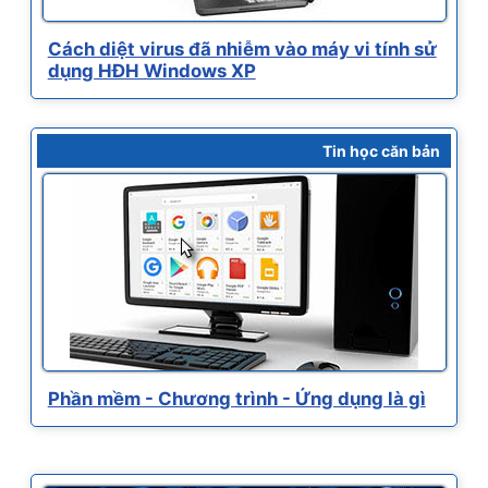
Cách diệt virus đã nhiễm vào máy vi tính sử
dụng HĐH Windows XP
Tin học căn bản
Phần mềm - Chương trình - Ứng dụng là gì