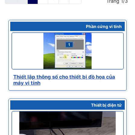
Trang 1/3
Phần cứng vi tính
Thiết lập thông số cho thiết bị đồ họa của
máy vi tính
Thiết bị điện tử