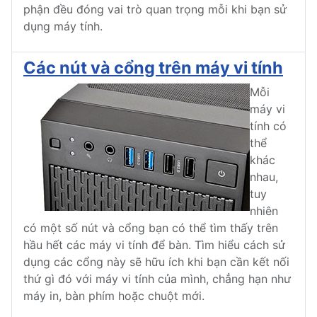
phận đều đóng vai trò quan trọng mỗi khi bạn sử
dụng máy tính.
Các nút và cổng trên máy vi tính
Mỗi
máy vi
tính có
thể
khác
nhau,
tuy
nhiên
có một số nút và cổng bạn có thể tìm thấy trên
hầu hết các máy vi tính để bàn. Tìm hiểu cách sử
dụng các cổng này sẽ hữu ích khi bạn cần kết nối
thứ gì đó với máy vi tính của mình, chẳng hạn như
máy in, bàn phím hoặc chuột mới.