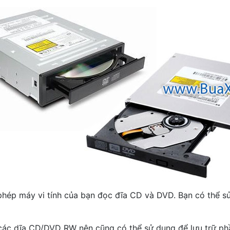
 máy vi tính của bạn đọc đĩa CD và DVD. Bạn có thể sử d
các dĩa CD/DVD RW nên cũng có thể sử dụng để lưu trữ phần