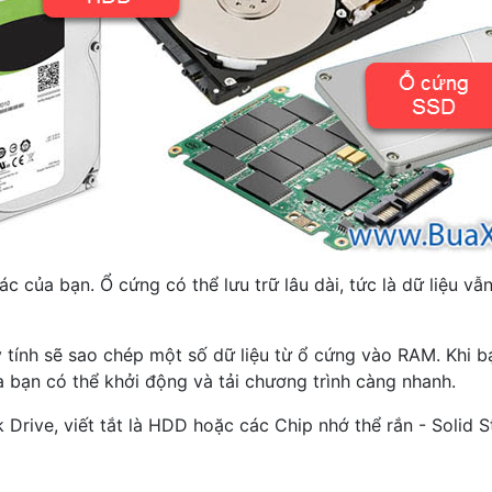
hác của bạn. Ổ cứng có thể lưu trữ lâu dài, tức là dữ liệu 
tính sẽ sao chép một số dữ liệu từ ổ cứng vào RAM. Khi bạ
a bạn có thể khởi động và tải chương trình càng nhanh.
 Drive, viết tắt là HDD hoặc các Chip nhớ thể rắn - Solid St