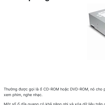
Thường được gọi là ổ CD-ROM hoặc DVD-ROM, nó cho phép
xem phim, nghe nhạc.
Một số ổ dĩa quang có khả năng ghi và xóa dữ liệu trên 