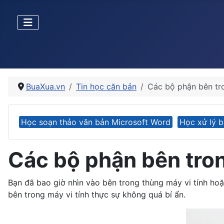
BuaXua.vn
Tin học căn bản
Các bộ phận bên tro
Học soạn thảo văn bản Microsoft Word
Học xử lý b
Các bộ phận bên tron
Bạn đã bao giờ nhìn vào bên trong thùng máy vi tính ho
bên trong máy vi tính thực sự không quá bí ẩn.