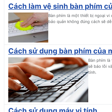
Cách làm vệ sinh bàn phím củ
Bàn phím là một thiết bị ngoại vi
bảo quản không đúng cách sẽ dễ l
Cách sử dụng bàn phím của m
Bàn phím là 
sẽ báo lỗi v
tính.
Cách sử dụng máy vi tính