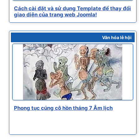
Cách cài đặt và sử dụng Template để thay đổi
giao diện của trang web Joomla!
Văn hóa lễ hội
Phong tục cúng cô hồn tháng 7 Âm lịch