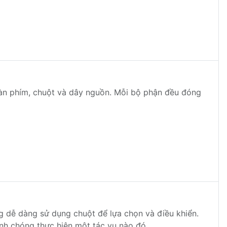
bàn phím, chuột và dây nguồn. Mỗi bộ phận đều đóng
g dễ dàng sử dụng chuột để lựa chọn và điều khiển.
nh chóng thực hiện một tác vụ nào đó.