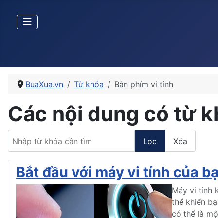
BuaXua.vn
Từ khóa
Bàn phím vi tính
Các nội dung có từ k
Nhập từ khóa cần tìm
Lọc
Xóa
Bắt đầu với máy vi tính của b
Máy vi tính 
thể khiến bạ
có thể là mộ