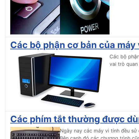
Các bộ phận cơ bản của máy v
Các bộ phận
vai trò quan
Các phím tắt thường được dùn
Ngày nay các máy vi tính đều sử 
Bên cạnh đó các chương trình cũ