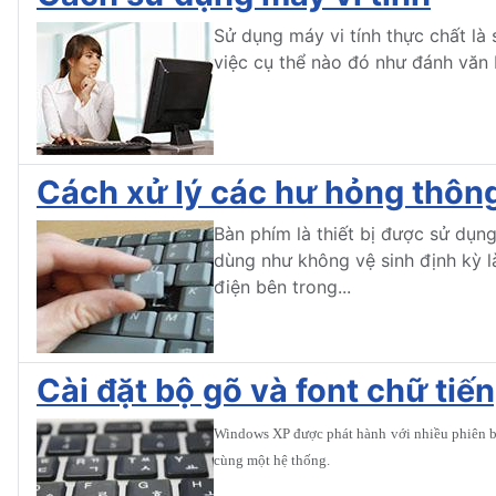
Sử dụng máy vi tính thực chất là
việc cụ thể nào đó như đánh văn bả
Cách xử lý các hư hỏng thôn
Bàn phím là thiết bị được sử dụn
dùng như không vệ sinh định kỳ 
điện bên trong...
Cài đặt bộ gõ và font chữ ti
Windows XP được phát hành với nhiều phiên bả
cùng một hệ thống.