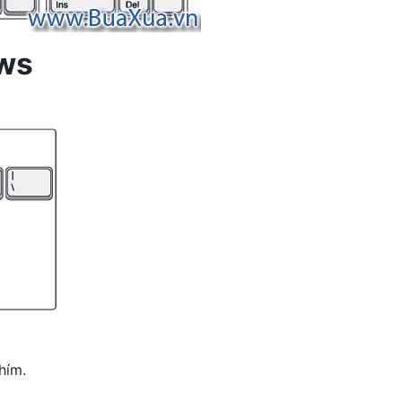
ows
hím.