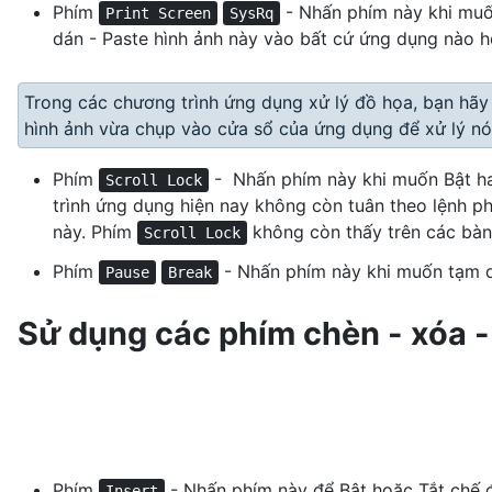
Phím
- Nhấn phím này khi muốn
Print Screen
SysRq
dán - Paste hình ảnh này vào bất cứ ứng dụng nào hỗ
Trong các chương trình ứng dụng xử lý đồ họa, bạn hã
hình ảnh vừa chụp vào cửa sổ của ứng dụng để xử lý n
Phím
- Nhấn phím này khi muốn Bật ha
Scroll Lock
trình ứng dụng hiện nay không còn tuân theo lệnh p
này. Phím
không còn thấy trên các bàn
Scroll Lock
Phím
- Nhấn phím này khi muốn tạm d
Pause
Break
Sử dụng các phím chèn - xóa -
Phím
- Nhấn phím này để Bật hoặc Tắt chế độ
Insert