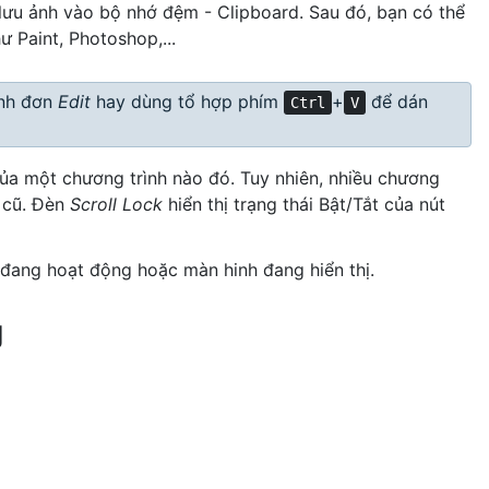
 lưu ảnh vào bộ nhớ đệm - Clipboard. Sau đó, bạn có thể
 Paint, Photoshop,...
ình đơn
Edit
hay dùng tổ hợp phím
+
để dán
Ctrl
V
a một chương trình nào đó. Tuy nhiên, nhiều chương
C cũ. Đèn
Scroll Lock
hiển thị trạng thái Bật/Tắt của nút
ang hoạt động hoặc màn hinh đang hiển thị.
g