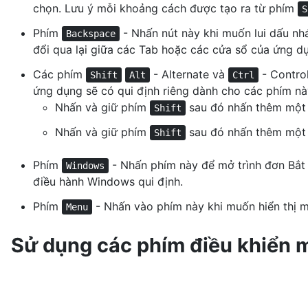
chọn. Lưu ý mỗi khoảng cách được tạo ra từ phím
S
Phím
- Nhấn nút này khi muốn lui dấu nhá
Backspace
đổi qua lại giữa các Tab hoặc các cửa sổ của ứng 
Các phím
- Alternate và
- Control
Shift
Alt
Ctrl
ứng dụng sẽ có qui định riêng dành cho các phím nà
Nhấn và giữ phím
sau đó nhấn thêm một 
Shift
Nhấn và giữ phím
sau đó nhấn thêm một p
Shift
Phím
- Nhấn phím này để mở trình đơn Bắt
Windows
điều hành Windows qui định.
Phím
- Nhấn vào phím này khi muốn hiển thị m
Menu
Sử dụng các phím điều khiển m