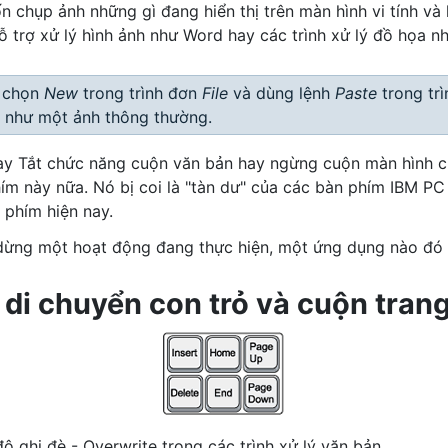
 chụp ảnh những gì đang hiển thị trên màn hình vi tính và
 trợ xử lý hình ảnh như Word hay các trình xử lý đồ họa như
y chọn
New
trong trình đơn
File
và dùng lệnh
Paste
trong tr
ó như một ảnh thông thường.
y Tắt chức năng cuộn văn bản hay ngừng cuộn màn hình củ
hím này nữa. Nó bị coi là "tàn dư" của các bàn phím IBM P
 phím hiện nay.
ừng một hoạt động đang thực hiện, một ứng dụng nào đó đ
 di chuyển con trỏ và cuộn tran
 ghi đè - Overwrite trong các trình xử lý văn bản.