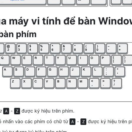
a máy vi tính để bàn Wind
 bàn phím
từ
-
được ký hiệu trên phím.
A
Z
 nhấn vào các phím có chữ từ
-
được ký hiệu trên p
A
Z