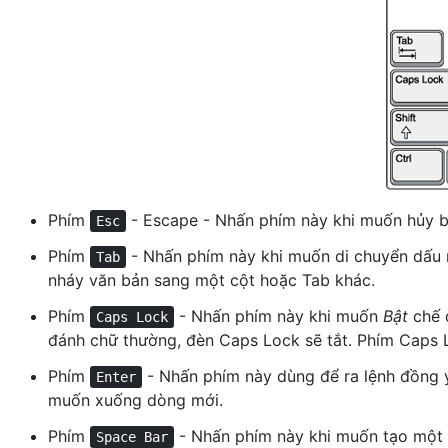
Phím
- Escape - Nhấn phím này khi muốn hủy b
Esc
Phím
- Nhấn phím này khi muốn di chuyển dấu 
Tab
nháy văn bản sang một cột hoặc Tab khác.
Phím
- Nhấn phím này khi muốn
Bật
chế 
Caps Lock
đánh chữ thường, đèn Caps Lock sẽ tắt. Phím Caps 
Phím
-
Nhấn phím này dùng để ra lệnh đồng ý
Enter
muốn xuống dòng mới.
Phím
- Nhấn phím này khi muốn tạo một 
Space Bar