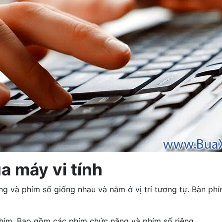
a máy vi tính
 và phím số giống nhau và nằm ở vị trí tương tự. Bàn phím
phím. Bao gồm các phím chức năng và phím số riêng.