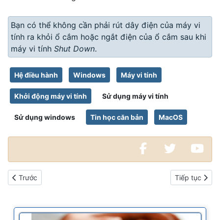
Bạn có thể không cần phải rút dây điện của máy vi
tính ra khỏi ổ cắm hoặc ngắt điện của ổ cắm sau khi
máy vi tính
Shut Down
.
Hệ điều hành
Windows
Máy vi tính
Khởi động máy vi tính
Sử dụng máy vi tính
Sử dụng windows
Tin học căn bản
MacOS
Bài viết trước: Bắt đầu với máy vi tính của bạn
Bài viết kế ti
Trước
Tiếp tục