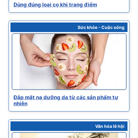
Dùng đúng loại cọ khi trang điểm
Sức khỏe - Cuộc sống
Đắp mặt nạ dưỡng da từ các sản phẩm tự
nhiên
Văn hóa lễ hội