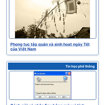
Phong tục tập quán và sinh hoạt ngày Tết
của Việt Nam
Tin học phổ thông