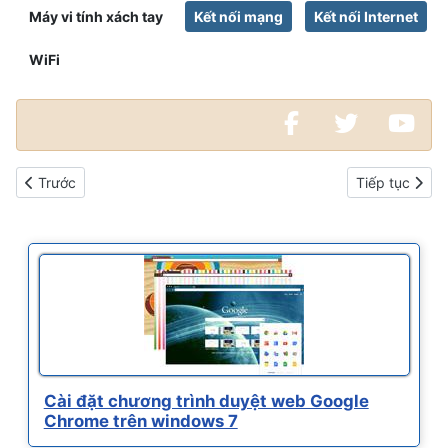
Máy vi tính xách tay
Kết nối mạng
Kết nối Internet
WiFi
Bài viết trước: Sử dụng chung máy in trong hệ thống mạng
Bài viết kế ti
Trước
Tiếp tục
Cài đặt chương trình duyệt web Google
Chrome trên windows 7