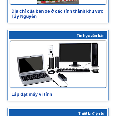
Địa chỉ của bến xe ở các tỉnh thành khu vực
Tây Nguyên
Tin học căn bản
Lắp đặt máy vi tính
Thiết bị điện tử