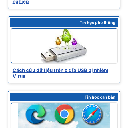
nghiệp
Tin học phổ thông
Cách cứu dữ liệu trên ổ dĩa USB bị nhiễm
Virus
Tin học căn bản