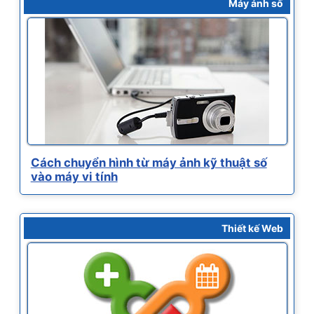
Máy ảnh số
Cách chuyển hình từ máy ảnh kỹ thuật số
vào máy vi tính
Thiết kế Web