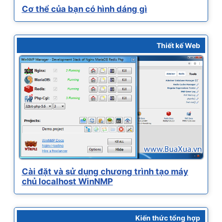
Cơ thể của bạn có hình dáng gì
Thiết kế Web
Cài đặt và sử dụng chương trình tạo máy
chủ localhost WinNMP
Kiến thức tổng hợp