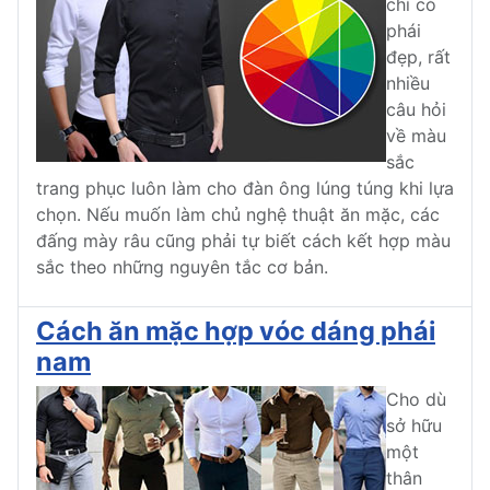
chỉ có
phái
đẹp, rất
nhiều
câu hỏi
về màu
sắc
trang phục luôn làm cho đàn ông lúng túng khi lựa
chọn. Nếu muốn làm chủ nghệ thuật ăn mặc, các
đấng mày râu cũng phải tự biết cách kết hợp màu
sắc theo những nguyên tắc cơ bản.
Cách ăn mặc hợp vóc dáng phái
nam
Cho dù
sở hữu
một
thân