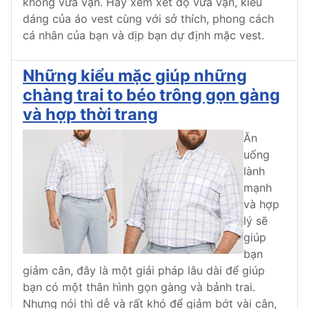
không vừa vặn. Hãy xem xét độ vừa vặn, kiểu
dáng của áo vest cùng với sở thích, phong cách
cá nhân của bạn và dịp bạn dự định mặc vest.
Những kiểu mặc giúp những
chàng trai to béo trông gọn gàng
và hợp thời trang
Ăn
uống
lành
mạnh
và hợp
lý sẽ
giúp
bạn
giảm cân, đây là một giải pháp lâu dài để giúp
bạn có một thân hình gọn gàng và bảnh trai.
Nhưng nói thì dễ và rất khó để giảm bớt vài cân,