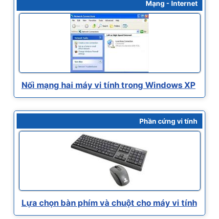
Mạng - Internet
Nối mạng hai máy vi tính trong Windows XP
Phần cứng vi tính
Lựa chọn bàn phím và chuột cho máy vi tính