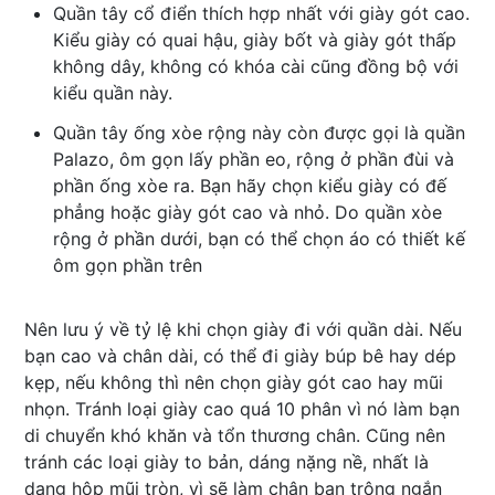
Quần tây cổ điển thích hợp nhất với giày gót cao.
Kiểu giày có quai hậu, giày bốt và giày gót thấp
không dây, không có khóa cài cũng đồng bộ với
kiểu quần này.
Quần tây ống xòe rộng này còn được gọi là quần
Palazo, ôm gọn lấy phần eo, rộng ở phần đùi và
phần ống xòe ra. Bạn hãy chọn kiểu giày có đế
phẳng hoặc giày gót cao và nhỏ. Do quần xòe
rộng ở phần dưới, bạn có thể chọn áo có thiết kế
ôm gọn phần trên
Nên lưu ý về tỷ lệ khi chọn giày đi với quần dài. Nếu
bạn cao và chân dài, có thể đi giày búp bê hay dép
kẹp, nếu không thì nên chọn giày gót cao hay mũi
nhọn. Tránh loại giày cao quá 10 phân vì nó làm bạn
di chuyển khó khăn và tổn thương chân. Cũng nên
tránh các loại giày to bản, dáng nặng nề, nhất là
dạng hộp mũi tròn, vì sẽ làm chân bạn trông ngắn