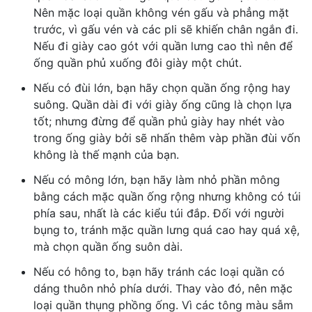
Nên mặc loại quần không vén gấu và phẳng mặt
trước, vì gấu vén và các pli sẽ khiến chân ngắn đi.
Nếu đi giày cao gót với quần lưng cao thì nên để
ống quần phủ xuống đôi giày một chút.
Nếu có đ
ùi lớn, bạn hãy chọn quần ống rộng hay
suông. Quần dài đi với giày ống cũng là chọn lựa
tốt; nhưng đừng để quần phủ giày hay nhét vào
trong ống giày bởi sẽ nhấn thêm vàp phần đùi vốn
không là thế mạnh của bạn.
Nếu có
mông lớn, bạn hãy làm nhỏ phần mông
bằng cách mặc quần ống rộng nhưng không có túi
phía sau, nhất là các kiểu túi đắp. Đối với người
bụng to, tránh mặc quần lưng quá cao hay quá xệ,
mà chọn quần ống suôn dài.
Nếu có h
ông to, bạn hãy tránh các loại quần có
dáng thuôn nhỏ phía dưới. Thay vào đó, nên mặc
loại quần thụng phồng ống. Vì các tông màu sẫm