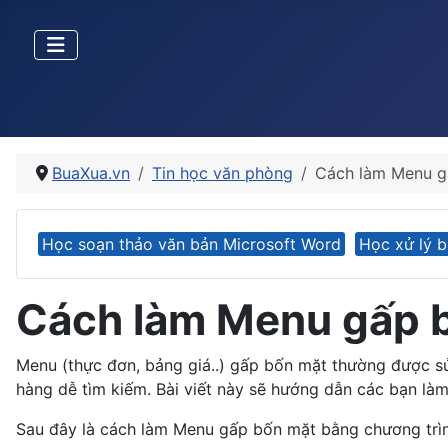
BuaXua.vn
Tin học văn phòng
Cách làm Menu g
Học soạn thảo văn bản Microsoft Word
Học xử lý b
Cách làm Menu gấp 
Menu (thực đơn, bảng giá..) gấp bốn mặt thường được s
hàng dễ tìm kiếm. Bài viết này sẽ hướng dẫn các bạn l
Sau đây là cách làm Menu gấp bốn mặt bằng chương tr