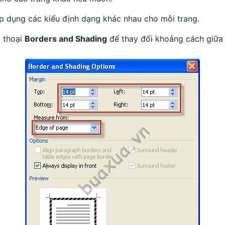
p dụng các kiểu định dạng khác nhau cho mỗi trang.
 thoại
Borders and Shading
để thay đổi khoảng cách giữa 