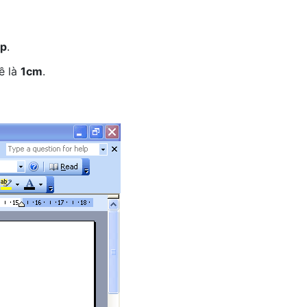
up
.
ề là
1cm
.