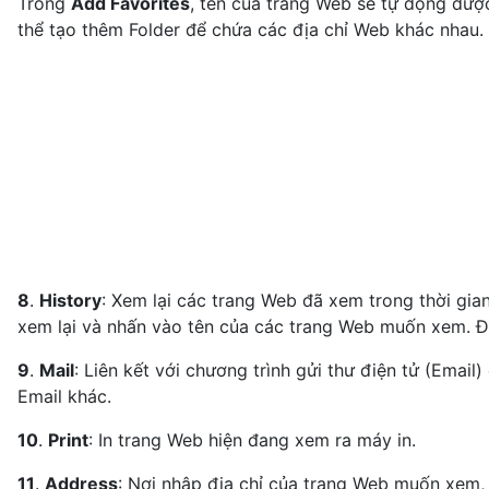
Trong
Add Favorites
, tên của trang Web sẽ tự động đượ
thể tạo thêm Folder để chứa các địa chỉ Web khác nhau
8
.
History
: Xem lại các trang Web đã xem trong thời gia
xem lại và nhấn vào tên của các trang Web muốn xem. 
9
.
Mail
: Liên kết với chương trình gửi thư điện tử (Emai
Email khác.
10
.
Print
: In trang Web hiện đang xem ra máy in.
11
.
Address
: Nơi nhập địa chỉ của trang Web muốn xem,