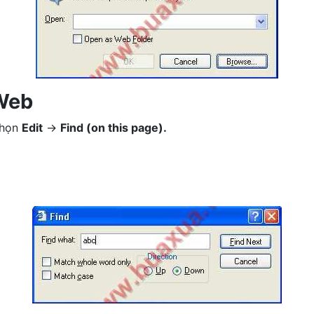
 Web
chọn
Edit
->
Find (on this page).