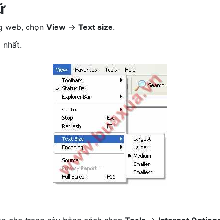
ữ
ng web, chọn
View
->
Text size
.
ỏ nhất.