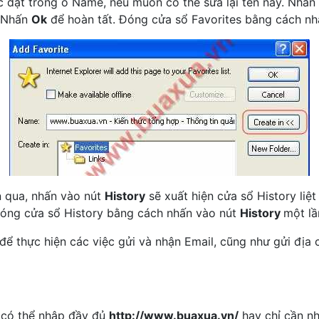
c đặt trong ô Name, nếu muốn có thể sửa lại tên này. Nhấn
. Nhấn
Ok
để hoàn tất. Đóng cửa sổ Favorites bằng cách n
n qua, nhấn vào nút
History
sẽ xuất hiện cửa sổ History li
Đóng cửa sổ History bằng cách nhấn vào nút
History
một lầ
l) để thực hiện các việc gửi và nhận Email, cũng như gửi đị
 có thể nhập đầy đủ
http://www.buaxua.vn/
hay chỉ cần n