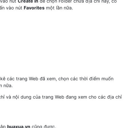
 vào nút
Create in
để chọn Folder chứa địa chỉ này, có
hấn vào nút
Favorites
một lần nữa.
ệt kê các trang Web đã xem, chọn các thời điểm muốn
n nữa.
a chỉ và nội dung của trang Web đang xem cho các địa chỉ
hập
buaxua.vn
cũng được.