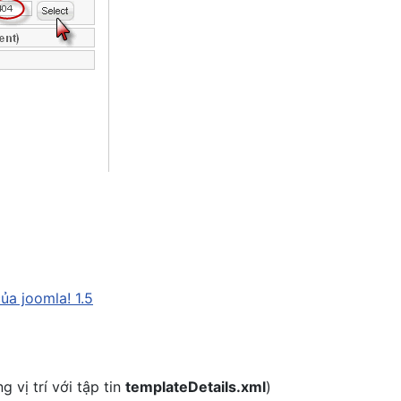
a joomla! 1.5
g vị trí với tập tin
templateDetails.xml
)