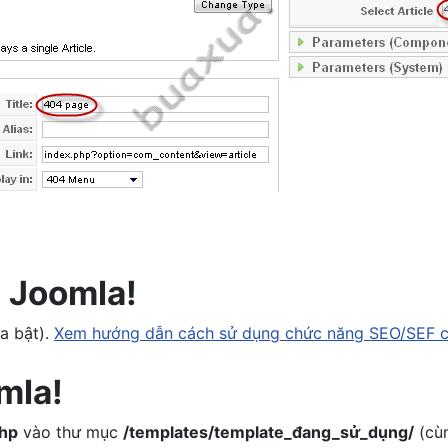
 Joomla!
a bật).
Xem hướng dẫn cách sử dụng chức năng SEO/SEF củ
mla!
php
vào thư mục
/templates/template_đang_sử_dụng/
(cùn