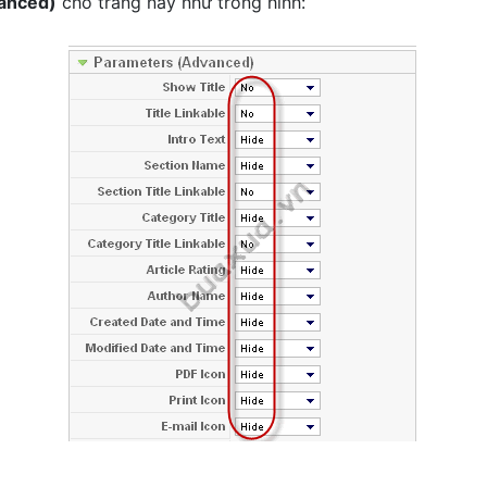
anced)
cho trang này như trong hình: