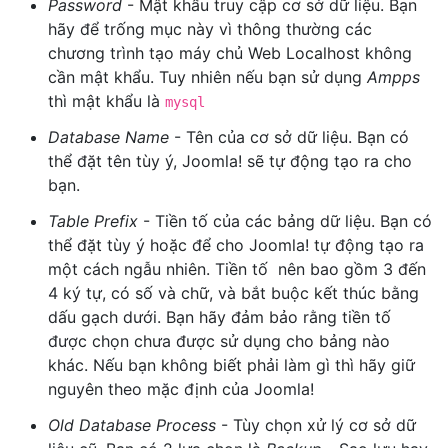
Password
- Mật khẩu truy cập cơ sở dữ liệu. Bạn
hãy để trống mục này vì thông thường các
chương trình tạo máy chủ Web Localhost không
cần mật khẩu. Tuy nhiên nếu bạn sử dụng
Ampps
thì mật khẩu là
mysql
Database Name
- Tên của cơ sở dữ liệu. Bạn có
thể đặt tên tùy ý, Joomla! sẽ tự động tạo ra cho
bạn.
Table Prefix
- Tiền tố của các bảng dữ liệu. Bạn có
thể đặt tùy ý hoặc để cho Joomla! tự động tạo ra
một cách ngẫu nhiên. Tiền tố nên bao gồm 3 đến
4 ký tự, có số và chữ, và bắt buộc kết thúc bằng
dấu gạch dưới. Bạn hãy đảm bảo rằng tiền tố
được chọn chưa được sử dụng cho bảng nào
khác. Nếu bạn không biết phải làm gì thì hãy giữ
nguyên theo mặc định của Joomla!
Old Database Process
- Tùy chọn xử lý cơ sở dữ