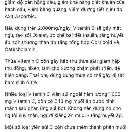
giảm độ bền hồng cầu, giảm khả năng diệt khuẩn của
bạch cầu, viêm bàng quang, viêm đường tiết niệu do
Axit Ascorbic.
Nếu dùng trên 2.000mg/ngày, Vitamin C sẽ gây mất
ngủ, tạo sỏi Oxalat, ức chế bài tiết Insulin, tăng huyết
áp, tổn thương thận do tăng tổng hợp Corticoid và
Catecholamin.
Thừa Vitamin C còn gây hấp thu thừa sắt; giảm hấp
thu đồng, niken, làm cho xương chậm phát triển, dễ
biến dạng. Thai phụ dùng dùng thừa có thể gây dị tật
bẩm sinh ở trẻ
Nhiều loại Vitamin C viên sủi ngoài hàm lượng 1.000
mg Vitamin C, còn có 243 mg muối ăn được hình
thành sau phản ứng sủi bọt. Không nên dùng nó cho
người suy thận, người kiêng ăn muối - tăng huyết áp.
Một số loại viên sủi C còn chứa thêm thành phần muối