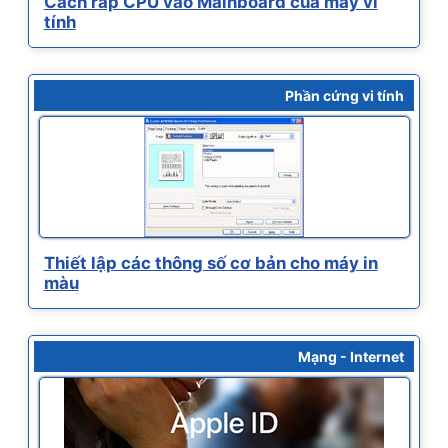
Cách ráp CPU vào Mainboard của máy vi
tính
Phần cứng vi tính
Thiết lập các thông số cơ bản cho máy in
màu
Mạng - Internet