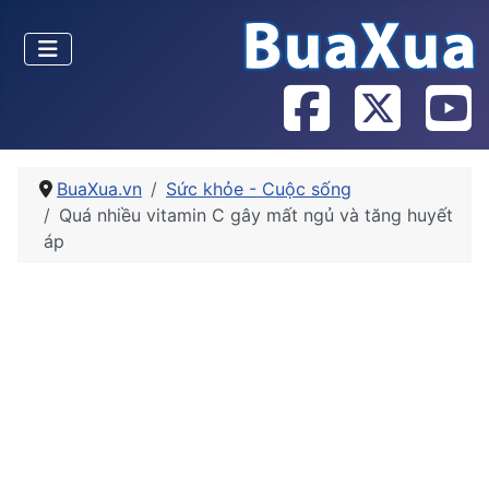
BuaXua.vn
Sức khỏe - Cuộc sống
Quá nhiều vitamin C gây mất ngủ và tăng huyết
áp