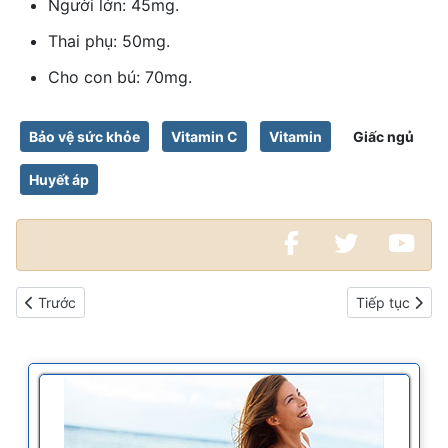
Người lớn: 45mg.
Thai phụ: 50mg.
Cho con bú: 70mg.
Bảo vệ sức khỏe
Vitamin C
Vitamin
Giấc ngủ
Huyết áp
Bài viết trước: Gội đầu như thế nào mới đúng cách
Bài viết kế ti
Trước
Tiếp tục