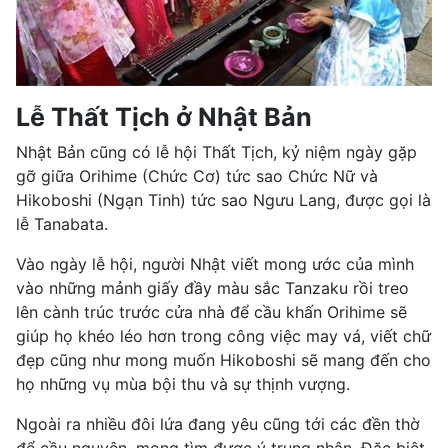
Lễ Thất Tịch ở Nhật Bản
Nhật Bản cũng có lễ hội Thất Tịch, kỷ niệm ngày gặp
gỡ giữa Orihime (Chức Cơ) tức sao Chức Nữ và
Hikoboshi (Ngạn Tinh) tức sao Ngưu Lang, được gọi là
lễ Tanabata.
Vào ngày lễ hội, người Nhật viết mong ước của mình
vào những mảnh giấy đầy màu sắc Tanzaku rồi treo
lên cành trúc trước cửa nhà để cầu khấn Orihime sẽ
giúp họ khéo léo hơn trong công việc may vá, viết chữ
đẹp cũng như mong muốn Hikoboshi sẽ mang đến cho
họ những vụ mùa bội thu và sự thịnh vượng.
Ngoài ra nhiều đôi lứa đang yêu cũng tới các đền thờ