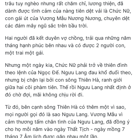
trâu tuy nghèo nhưng rất chăm chỉ, lương thiện, đã
dành được tình cảm của nàng tiên dệt vải là Chức Nữ,
con gái út của Vương Mẫu Nương Nương, chuyên dệt
các đám mây ngũ sắc trên bầu trời.
Hai người đã kết duyên vợ chồng, trải qua những năm
tháng hạnh phúc bên nhau và có được 2 người con,
một trai một gái.
Nhưng một ngày kia, Chức Nữ phải trở về thiên đình
theo lệnh của Ngọc Đế. Ngưu Lang đau khổ đuổi theo,
nhưng bị chặn lại bởi con sông Thiên Hà, ranh giới
giữa hai cõi phàm tiên. Thế rồi Ngưu Lang nhất định ở
đó chờ đợi, mãi không chịu rời đi.
Từ đó, bên cạnh sông Thiên Hà có thêm một vì sao,
mọi người gọi đó là sao Ngưu Lang. Vương Mẫu vì
cảm thương tấm chân tình của Ngưu Lang, đã đồng ý
cho họ mỗi năm vào ngày Thất Tịch - ngày mồng 7
tháng 7 Âm lịch được gặp nhau một lần.