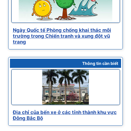
Ngày Quốc tế Phòng chống khai thác môi
trường trong Chiến tranh và xung đột vũ
trang
Thông tin cần biết
Địa chỉ của bến xe ở các tỉnh thành khu vực
Đông Bắc Bộ