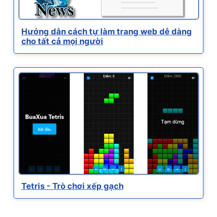
Hướng dẫn cách tự làm trang web dễ dàng
cho tất cả mọi người
Tetris - Trò chơi xếp gạch