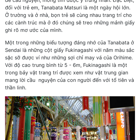
để cầu nguyện, mong tìm được ý trung nhân. Đặc biệt,
đối với trẻ em, Tanabata Matsuri là một ngày hội lớn.
Ở trường và ở nhà, bọn trẻ sẽ cùng nhau trang trí cho
các cành trúc mà ở đó chúng sẽ treo những mảnh giấy
ghi rõ mơ ước của mình.
Một trong những biểu tượng đáng nhớ của Tanabata ở
Sendai là những cột giấy Fukinagashi với năm màu sắc
sặc sỡ được ví như những sợi chỉ may vá của Orihime.
Với độ cao trung bình từ 5 - 6m, Fukinagashi là một
trong bảy vật trang trí được xem như vật trung gian
mang lời cầu nguyện của con người đến với tổ tiên và
thần linh.