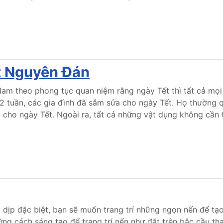
t Nguyên Đán
am theo phong tục quan niệm rằng ngày Tết thì tất cả mọi
 tuần, các gia đình đã sắm sửa cho ngày Tết. Họ thường qu
 cho ngày Tết. Ngoài ra, tất cả những vật dụng không cần t
 dịp đặc biệt, bạn sẽ muốn trang trí những ngọn nến để tạ
ng cách sáng tạo để trang trí nến như đặt trên bậc cầu th