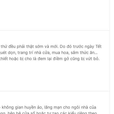
 thứ đều phải thật sớm và mới. Do đó trước ngày Tết
ét dọn, trang trí nhà cửa, mua hoa, sắm thức ăn...
hiết hoặc bị cho là đem lại điềm gở cũng bị vứt bỏ.
o không gian huyền ảo, lãng mạn cho ngôi nhà của
ang, bên bệ cửa sổ hoặc tự tạo các kiểu riêng theo