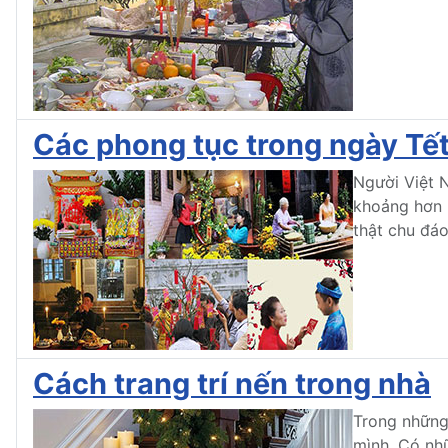
Các phong tục trong ngày Tế
Người Việt N
khoảng hơn 2
thật chu đáo
Cách trang trí nến trong nhà
Trong những
mình. Có nhữ