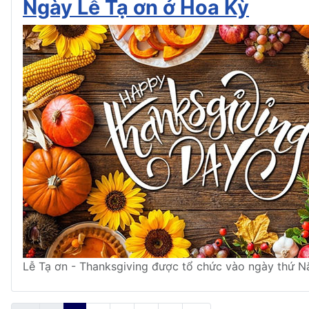
Ngày Lễ Tạ ơn ở Hoa Kỳ
Lễ Tạ ơn - Thanksgiving được tổ chức vào ngày thứ Nă