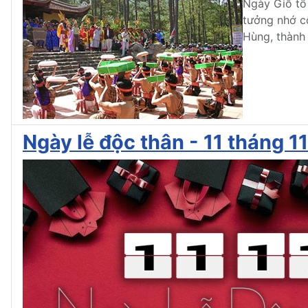
Ngày Giỗ tổ
tưởng nhớ c
Hùng, thành 
Ngày lễ độc thân - 11 tháng 11