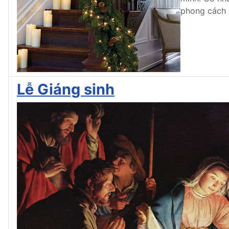
phong cách c
Lễ Giáng sinh