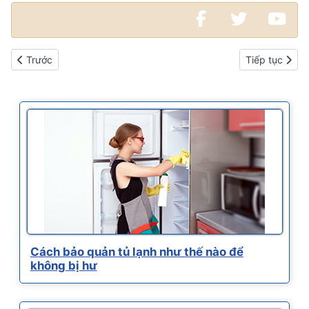
Bài viết trước: So sánh các kiểu dáng tủ lạnh mới nhất
Bài viết kế t
Trước
Tiếp tục
Cách bảo quản tủ lạnh như thế nào để
không bị hư