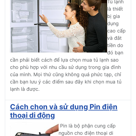
Tủ lạnh
là thiết
bị gia
dụng
cao cấp
và đắt
tiền do
đó bạn
cần phải biết cách để lựa chọn mua tủ lạnh sao
cho phù hợp với nhu cầu sử dụng trong gia đình
của mình. Mọi thứ cũng không quá phức tạp, chỉ
cần bạn lưu ý các điểm sau đây khi chọn mua tủ
lạnh là được.
Cách chọn và sử dụng Pin điện
thoại di động
Pin là bộ phận cung cấp
nguồn cho điện thoại di