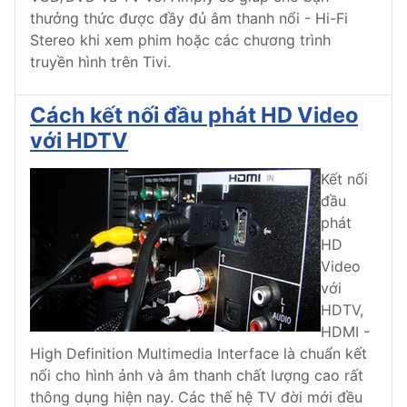
thưởng thức được đầy đủ âm thanh nổi - Hi-Fi
Stereo khi xem phim hoặc các chương trình
truyền hình trên Tivi.
Cách kết nối đầu phát HD Video
với HDTV
Kết nối
đầu
phát
HD
Video
với
HDTV,
HDMI -
High Definition Multimedia Interface là chuẩn kết
nối cho hình ảnh và âm thanh chất lượng cao rất
thông dụng hiện nay. Các thế hệ TV đời mới đều