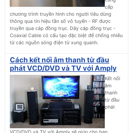
cấp
chương trình truyền hình cho người tiêu dùng
thông qua tín hiệu tần số vô tuyến - RF được
truyền qua cáp đồng trục. Dây cáp đồng trục -
Coaxial Cable có cấu tạo đặc biệt để chống nhiễu
từ các nguồn sóng điện từ xung quanh.
Cách kết nối âm thanh từ đầu
phát VCD/DVD và TV với Amply
Kết nối
âm
thanh
từ đầu
phát
VCD/DVD và TV với Amply sẽ giúp cho bạn