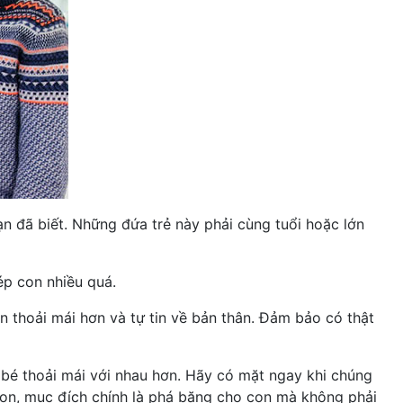
n đã biết. Những đứa trẻ này phải cùng tuổi hoặc lớn
ép con nhiều quá.
 thoải mái hơn và tự tin về bản thân. Đảm bảo có thật
 bé thoải mái với nhau hơn. Hãy có mặt ngay khi chúng
con, mục đích chính là phá băng cho con mà không phải