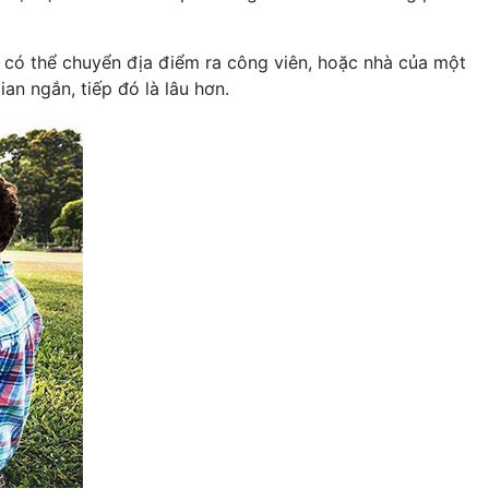
, có thể chuyển địa điểm ra công viên, hoặc nhà của một
an ngắn, tiếp đó là lâu hơn.