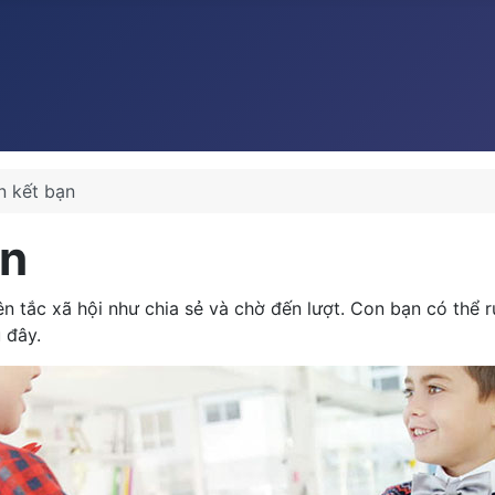
n kết bạn
ạn
n tắc xã hội như chia sẻ và chờ đến lượt. Con bạn có thể r
 đây.