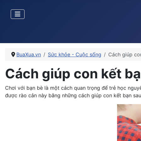
BuaXua.vn
Sức khỏe - Cuộc sống
Cách giúp co
Cách giúp con kết b
Chơi với bạn bè là một cách quan trọng để trẻ học nguyê
được rào cản này bằng những cách giúp con kết bạn sau