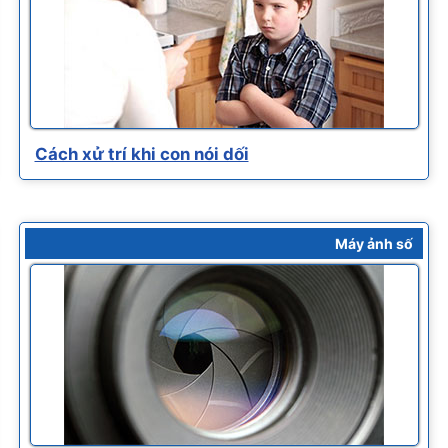
Cách xử trí khi con nói dối
Máy ảnh số