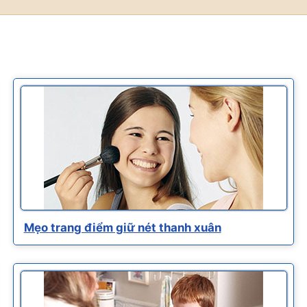
Mẹo trang điểm giữ nét thanh xuân