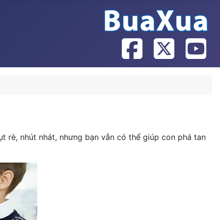
ụt rè, nhút nhát, nhưng bạn vẫn có thể giúp con phá tan