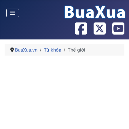
BuaXua.vn
Từ khóa
Thế giới