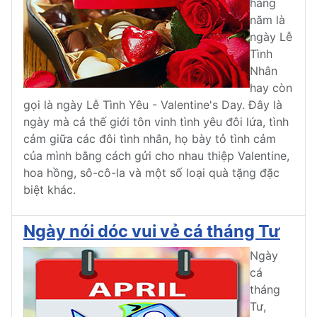
hàng
năm là
ngày Lễ
Tình
Nhân
hay còn
gọi là ngày Lễ Tình Yêu - Valentine's Day. Đây là
ngày mà cả thế giới tôn vinh tình yêu đôi lứa, tình
cảm giữa các đôi tình nhân, họ bày tỏ tình cảm
của mình bằng cách gửi cho nhau thiệp Valentine,
hoa hồng, sô-cô-la và một số loại quà tặng đặc
biệt khác.
Ngày nói dóc vui vẻ cá tháng Tư
Ngày
cá
tháng
Tư,