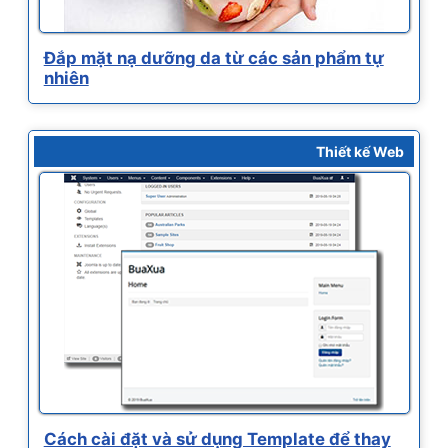
Đắp mặt nạ dưỡng da từ các sản phẩm tự
nhiên
Thiết kế Web
Cách cài đặt và sử dụng Template để thay