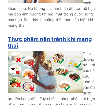
cách
khác nhau. Nó không chỉ làm biến đổi cơ thể bạn,
mà còn ảnh hưởng tới mọi mặt trong cuộc sống
của bạn. Sau đây là những điều bạn cần biết khi
mang thai.
Thực phẩm nên tránh khi mang
thai
Dinh
dưỡng
đối với
các bà
bầu
luôn là
vấn đề
được
ưu tiên hàng đầu. Tuy nhiên, không phải loại thực
phẩm nào cũng tốt và có lợi cho sức khỏe của