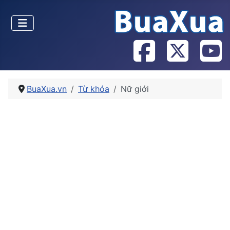
BuaXua.vn
Từ khóa
Nữ giới