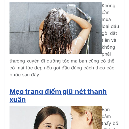
Không
cần
mua
loại dầu
gội đắt
tiền và
không
phải
thường xuyên đi dưỡng tóc mà bạn cũng có thể
có mái tóc đẹp nếu gội đầu đúng cách theo các
bước sau đây.
Mẹo trang điểm giữ nét thanh
xuân
Bạn
cảm
thấy bối