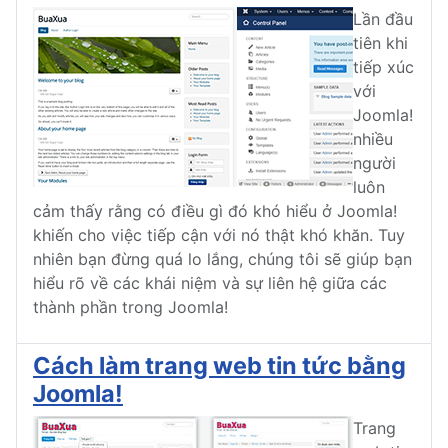
Lần đầu
tiên khi
tiếp xúc
với
Joomla!
nhiều
người
luôn
cảm thấy rằng có điều gì đó khó hiểu ở Joomla!
khiến cho việc tiếp cận với nó thật khó khăn. Tuy
nhiên bạn đừng quá lo lắng, chúng tôi sẽ giúp bạn
hiểu rõ về các khái niệm và sự liên hệ giữa các
thành phần trong Joomla!
Cách làm trang web tin tức bằng
Joomla!
Trang