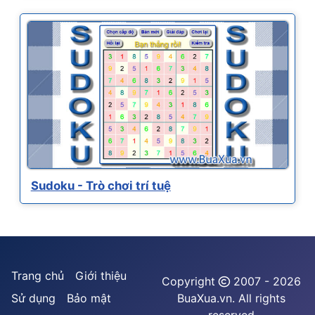
Sudoku - Trò chơi trí tuệ
Trang chủ
Giới thiệu
Copyright
2007 - 2026
Sử dụng
Bảo mật
BuaXua.vn. All rights