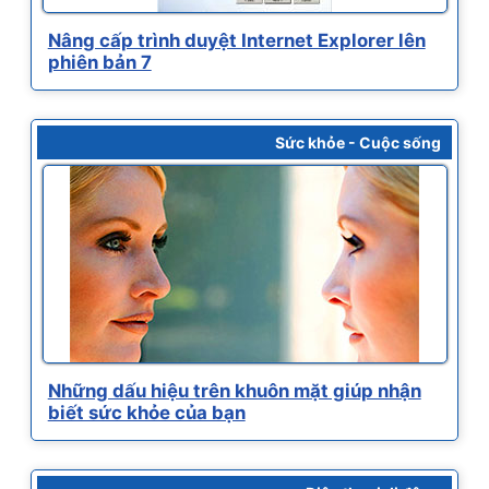
Nâng cấp trình duyệt Internet Explorer lên
phiên bản 7
Sức khỏe - Cuộc sống
Những dấu hiệu trên khuôn mặt giúp nhận
biết sức khỏe của bạn