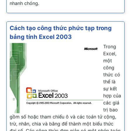
nhanh chóng.
Cách tạo công thức phức tạp trong
bảng tính Excel 2003
Trong
Excel,
một
công
thức có
thể là
sự kết
hợp của
các giá
trị bao
gồm số hoặc tham chiếu ô và các toán tử cộng,
trừ, nhân, chia và bằng để thành một biểu thức
đại số. Các công thức đơn giản có một phép toán