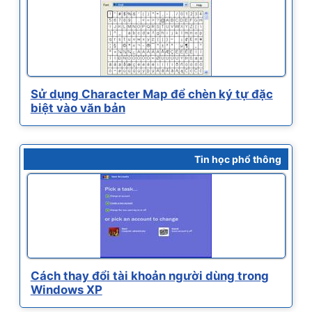
Sử dụng Character Map để chèn ký tự đặc
biệt vào văn bản
Tin học phổ thông
Cách thay đổi tài khoản người dùng trong
Windows XP