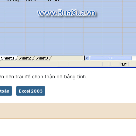
n bên trái để chọn toàn bộ bảng tính.
 toán
Excel 2003
ính Excel 2003