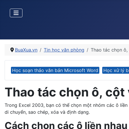
BuaXua.vn
Tin học văn phòng
Thao tác chọn ô,
Học soạn thảo văn bản Microsoft Word
Học xử lý b
Thao tác chọn ô, cột
Trong Excel 2003, bạn có thể chọn một nhóm các ô liền
di chuyển, sao chép, xóa và định dạng.
Cách chọn các ô liền nhau