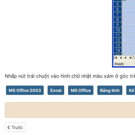
Nhấp nút trái chuột vào hình chữ nhật màu xám ở góc trê
MS Office 2003
Excel
MS Office
Bảng tính
Kế
Bài viết trước: Cách di chuyển và sao chép dữ liệu trong bảng t
Trước