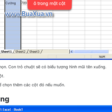
họn. Con trỏ chuột sẽ có biểu tượng hình mũi tên xuống.
ột.
để chọn thêm các cột đó nếu muốn.
àng