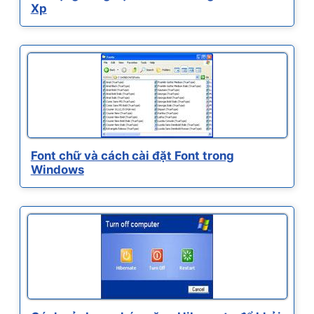
Xp
Font chữ và cách cài đặt Font trong
Windows