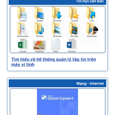
Tin học căn bản
Tìm hiểu về hệ thống quản lý tập tin trên
máy vi tính
Mạng - Internet