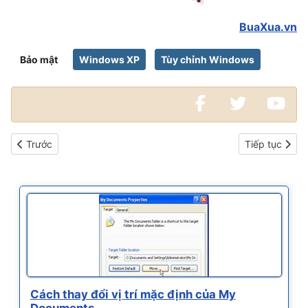
BuaXua.vn
Bảo mật
Windows XP
Tùy chỉnh Windows
Bài viết trước: Cách tạo và xóa tài khoản người dùng trong win
Bài viết kế t
Trước
Tiếp tục
Cách thay đổi vị trí mặc định của My
Documents